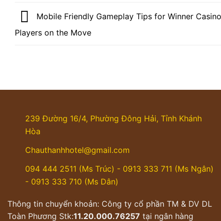
Mobile Friendly Gameplay Tips for Winner Casin
Players on the Move
239 Đường 16/4, Phường Đông Hải, Tỉnh Khánh
Hòa
Chauthanhhotel@gmail.com
094 444 2511 (Ms Trúc) - 0913 333 711 (Ms Ngân)
- 0913 333 710 (Ms Dân)
Thông tin chuyển khoản: Công ty cổ phần TM & DV DL
Toàn Phương Stk:
11.20.000.76257
tại ngân hàng