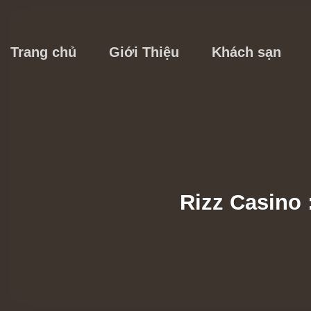
Skip
to
content
Trang chủ
Giới Thiệu
Khách sạn
Rizz Casino 