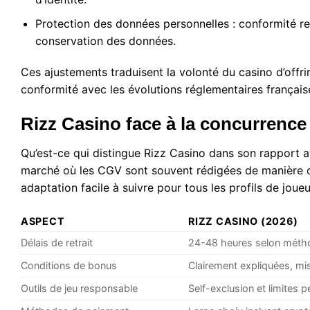
Protection des données personnelles : conformité re
conservation des données.
Ces ajustements traduisent la volonté du casino d’offri
conformité avec les évolutions réglementaires françai
Rizz Casino face à la concurrence
Qu’est-ce qui distingue Rizz Casino dans son rapport a
marché où les CGV sont souvent rédigées de manière op
adaptation facile à suivre pour tous les profils de joueu
ASPECT
RIZZ CASINO (2026)
Délais de retrait
24-48 heures selon méth
Conditions de bonus
Clairement expliquées, mi
Outils de jeu responsable
Self-exclusion et limites 