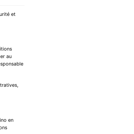
rité et
itions
ter au
responsable
tratives,
ino en
ions