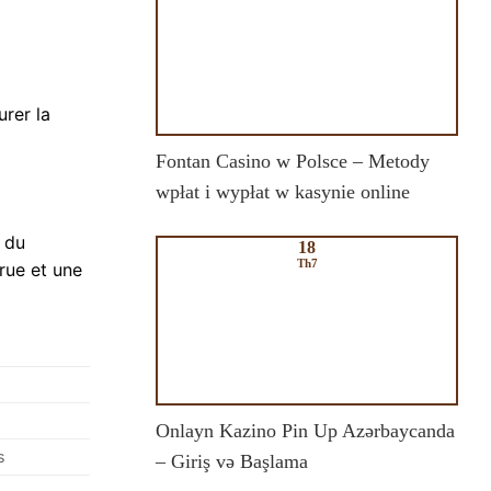
urer la
Fontan Casino w Polsce – Metody
wpłat i wypłat w kasynie online
 du
18
Th7
rue et une
Onlayn Kazino Pin Up Azərbaycanda
s
– Giriş və Başlama