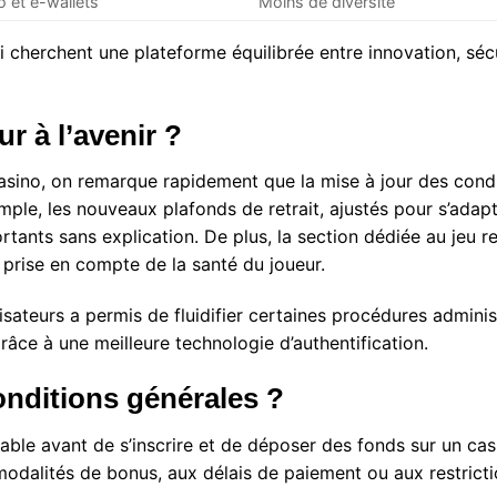
o et e-wallets
Moins de diversité
 cherchent une plateforme équilibrée entre innovation, sécu
r à l’avenir ?
Casino, on remarque rapidement que la mise à jour des cond
ple, les nouveaux plafonds de retrait, ajustés pour s’adap
tants sans explication. De plus, la section dédiée au jeu 
e prise en compte de la santé du joueur.
lisateurs a permis de fluidifier certaines procédures adminis
râce à une meilleure technologie d’authentification.
onditions générales ?
able avant de s’inscrire et de déposer des fonds sur un cas
modalités de bonus, aux délais de paiement ou aux restrict