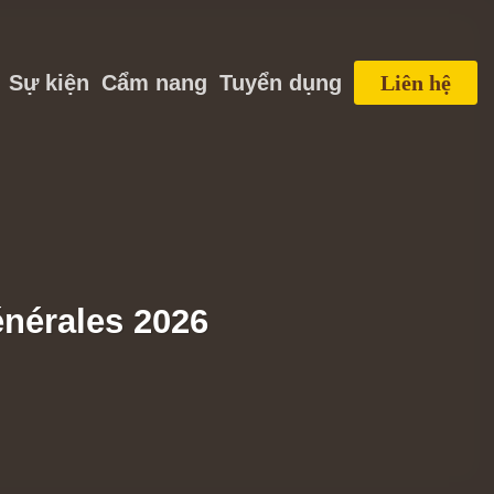
Sự kiện
Cẩm nang
Tuyển dụng
Liên hệ
énérales 2026