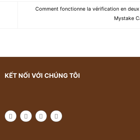
Comment fonctionne la vérification en deux
o
Mystake C
KẾT NỐI VỚI CHÚNG TÔI