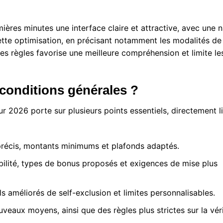
mières minutes une interface claire et attractive, avec une 
ette optimisation, en précisant notamment les modalités de
des règles favorise une meilleure compréhension et limite le
conditions générales ?
r 2026 porte sur plusieurs points essentiels, directement l
s précis, montants minimums et plafonds adaptés.
ibilité, types de bonus proposés et exigences de mise plus
ls améliorés de self-exclusion et limites personnalisables.
eaux moyens, ainsi que des règles plus strictes sur la véri