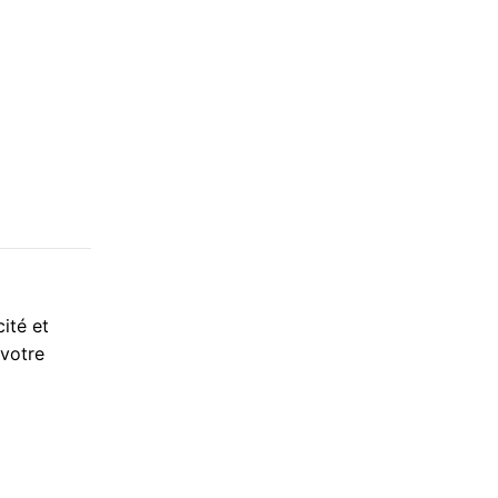
ité et
 votre