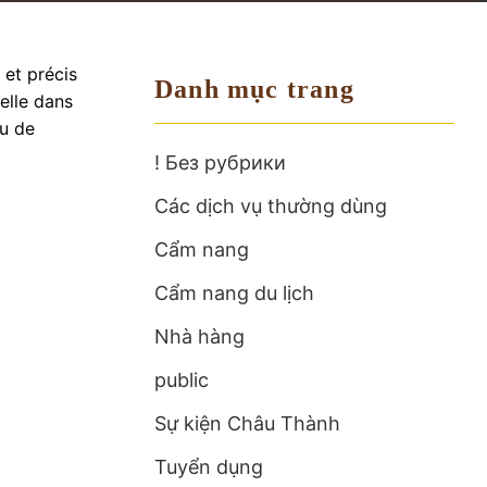
 et précis
Danh mục trang
elle dans
ou de
! Без рубрики
Các dịch vụ thường dùng
Cẩm nang
Cẩm nang du lịch
Nhà hàng
public
Sự kiện Châu Thành
Tuyển dụng