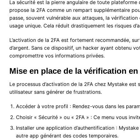
La sécurité est la pierre angulaire de toute plateforme
propose la 2FA comme un rempart supplémentaire pour 
passe, souvent vulnérable aux attaques, la vérificatio
usage unique. Cela réduit drastiquement les risques d’
L’activation de la 2FA est fortement recommandée, surt
d’argent. Sans ce dispositif, un hacker ayant obtenu v
compromettre vos informations privées.
Mise en place de la vérification 
Le processus d’activation de la 2FA chez Mystake est si
utilisateur sans générer de frustrations.
Accéder à votre profil : Rendez-vous dans les para
Choisir « Sécurité » ou « 2FA » : Ce menu vous invit
Installer une application d’authentification : Myst
autre app générant des codes temporaires.