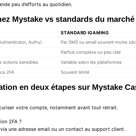
ande peu d’efforts au quotidien.
hez Mystake vs standards du marché
STANDARD IGAMING
Authenticator, Authy)
Par SMS ou email souvent moins séc
Parfois complexe ou peu clair
es actions sensibles
Variable selon les plateformes
nce 2FA
Souvent limité
cation en deux étapes sur Mystake Ca
uriser votre compte, notamment avant tout retrait.
tion 2FA ?
ia une adresse email ou un contact au support client.