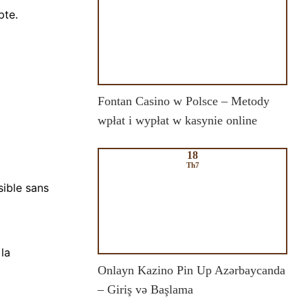
pte.
Fontan Casino w Polsce – Metody
wpłat i wypłat w kasynie online
18
Th7
sible sans
la
Onlayn Kazino Pin Up Azərbaycanda
– Giriş və Başlama