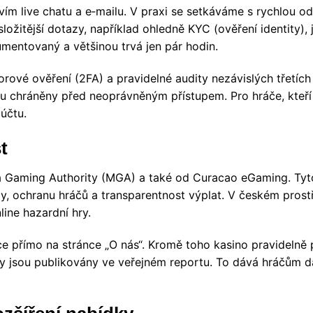
ím live chatu a e‑mailu. V praxi se setkáváme s rychlou o
ožitější dotazy, například ohledně KYC (ověření identity), 
mentovaný a většinou trvá jen pár hodin.
rové ověření (2FA) a pravidelné audity nezávislých třetích 
sou chráněny před neoprávněným přístupem. Pro hráče, kteří 
účtu.
t
a Gaming Authority (MGA) a také od Curacao eGaming. Tyt
lay, ochranu hráčů a transparentnost výplat. V českém prost
ine hazardní hry.
nce přímo na stránce „O nás“. Kromě toho kasino pravidelně
y jsou publikovány ve veřejném reportu. To dává hráčům dal