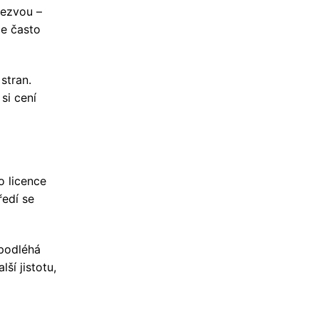
dezvou –
je často
stran.
si cení
o licence
ředí se
 podléhá
ší jistotu,