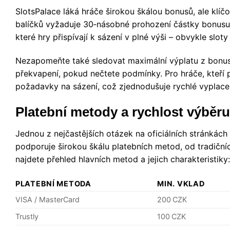
SlotsPalace láká hráče širokou škálou bonusů, ale klíč
balíčků vyžaduje 30‑násobné prohození částky bonusu, 
které hry přispívají k sázení v plné výši – obvykle slot
Nezapomeňte také sledovat maximální výplatu z bonus
překvapení, pokud nečtete podmínky. Pro hráče, kteří pr
požadavky na sázení, což zjednodušuje rychlé vyplacen
Platební metody a rychlost výběru
Jednou z nejčastějších otázek na oficiálních stránkác
podporuje širokou škálu platebních metod, od tradičn
najdete přehled hlavních metod a jejich charakteristiky:
PLATEBNÍ METODA
MIN. VKLAD
VISA / MasterCard
200 CZK
Trustly
100 CZK