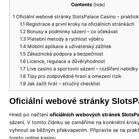
Contents
[
hide
]
1
Oficiální webové stránky SlotsPalace Casino – praktic
1.1
Registrace a první kroky na oficiálních stránkách
1.2
Bonusy a podmínky sázení – co očekávat
1.3
Platební metody a rychlost výběru
1.4
Mobilní aplikace a uživatelský zážitek
1.5
Zákaznická podpora a bezpečnost
1.6
Licence, regulace a důvěryhodnost
1.7
Live casino a sportovní sázení – rozšíření nabídky
1.8
Tipy pro zodpovědné hraní a omezení rizik
1.9
Jak začít hrát – stručný checklist
Oficiální webové stránky Slots
Hned po načtení
oficiálních webových stránek SlotsP
sázení. V tomto článku se zaměříme na konkrétní kroky
vyhnout se běžným překvapením. Připravte se na praktic
tomto online kasinu.