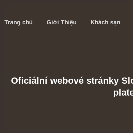
Skip
to
content
Trang chủ
Giới Thiệu
Khách sạn
Oficiální webové stránky Sl
plat