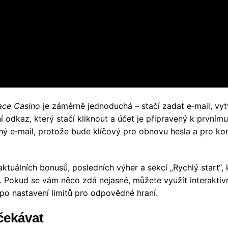
ace Casino
je záměrně jednoduchá – stačí zadat e‑mail, vyt
í odkaz, který stačí kliknout a účet je připravený k prvnímu
ý e‑mail, protože bude klíčový pro obnovu hesla a pro ko
ktuálních bonusů, posledních výher a sekcí „Rychlý start“, 
. Pokud se vám něco zdá nejasné, můžete využít interaktivní
o nastavení limitů pro odpovědné hraní.
čekávat