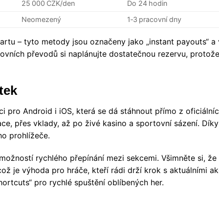
25 000 CZK/den
Do 24 hodin
Neomezený
1‑3 pracovní dny
artu – tyto metody jsou označeny jako „instant payouts“ a 
ovních převodů si naplánujte dostatečnou rezervu, protože
tek
i pro Android i iOS, která se dá stáhnout přímo z oficiálníc
ce, přes vklady, až po živé kasino a sportovní sázení. Dík
ho prohlížeče.
 možností rychlého přepínání mezi sekcemi. Všimněte si, že
ož je výhoda pro hráče, kteří rádi drží krok s aktuálními a
hortcuts“ pro rychlé spuštění oblíbených her.