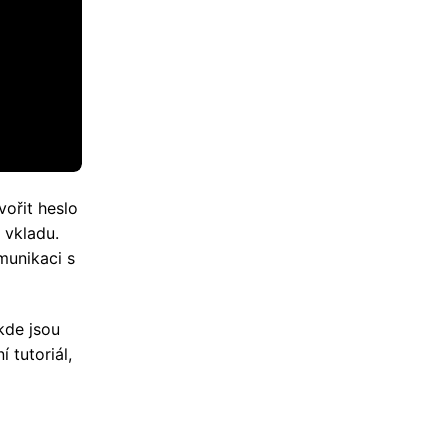
vořit heslo
 vkladu.
munikaci s
kde jsou
 tutoriál,