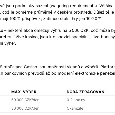
ové jsou podmínky sázení (wagering requirements). Většina 
což je poměrně průměrné v českém prostředí. Důležité je p
y mají 100 % příspěvek, zatímco stolní hry jen 10‑20 %.
u – některé akce omezují výhru na 5 000 CZK, což může b
eferují živé kasino, jsou k dispozici speciální „Live‑bonusy
í výher.
h SlotsPalace Casino jsou možnosti vkladů a výběrů. Platfo
ích bankovních převodů až po moderní elektronické peněže
MAX. VÝBĚR
DOBA ZPRACOVÁNÍ
50 000 CZK/den
0‑2 hodiny
30 000 CZK/den
Okamžitě