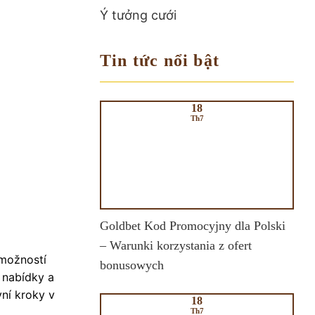
Ý tưởng cưới
Tin tức nổi bật
18
Th7
Goldbet Kod Promocyjny dla Polski
– Warunki korzystania z ofert
 možností
bonusowych
 nabídky a
vní kroky v
18
Th7