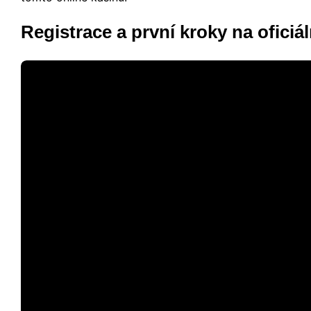
Registrace a první kroky na oficiá