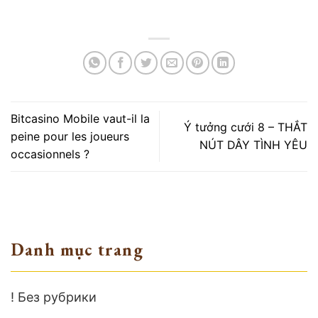
Bitcasino Mobile vaut-il la
Ý tưởng cưới 8 – THẮT
peine pour les joueurs
NÚT DÂY TÌNH YÊU
occasionnels ?
Danh mục trang
! Без рубрики