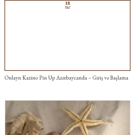
18
Th7
Onlayn Kazino Pin Up Azərbaycanda – Giriş və Başlama