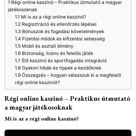
1
Régi online kaszinó – Praktikus útmutató a magyar
játékosoknak
1.1
Mi is az a régi online kaszinó?
1.2
Regisztráció és ellenőrzés lépései
1.3
Bónuszok és fogadási követelmények
1.4
Fizetési módok és kifizetési sebesség
1.5
Mobil és asztali élmény
1.6
Biztonság, licenc és felelős játék
1.7
Élő kaszinó és sportfogadás integráció
1.8
Gyakori hibák és tippek a kezdőknek
1.9
Összegzés – hogyan válasszuk ki a megfelelő
régi online kaszinót?
Régi online kaszinó – Praktikus útmutató
a magyar játékosoknak
Mi is az a régi online kaszinó?