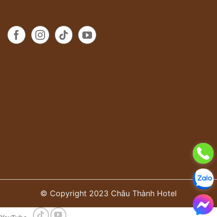
© Copyright 2023 Châu Thành Hotel