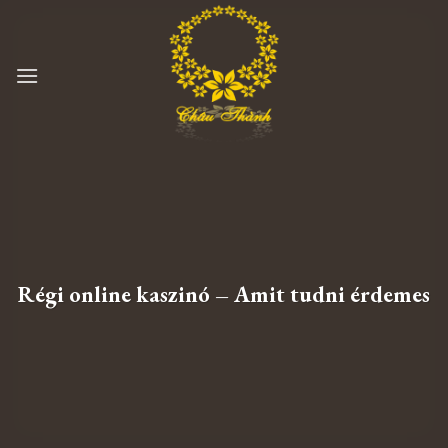
Skip
to
content
Régi online kaszinó – Amit tudni érdemes