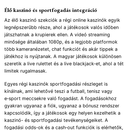
Élő kaszinó és sportfogadás integráció
Az élő kaszinó szekciók a régi online kaszinók egyik
legnépszerűbb része, ahol a játékosok valós időben
játszhatnak a krupierek ellen. A videó streaming
minősége általában 1080p, és a legjobb platformok
több kameranézetet, chat funkciót és akár tippek a
játékhoz is nyújtanak. A magyar játékosok különösen
szeretik a live rulettet és a live blackjack-et, ahol a tét
limitek rugalmasak.
Egyes régi kaszinók sportfogadási részleget is
kínálnak, ami lehetővé teszi a futball, tenisz vagy
e‑sport meccsekre való fogadást. A fogadásokhoz
gyakran ugyanaz a fiók, ugyanaz a bónusz rendszer
kapcsolódik, így a játékosok egy helyen kezelhetik a
kaszinó- és sportfogadási tevékenységeiket. A
fogadási odds-ok és a cash‑out funkciók is elérhetők,