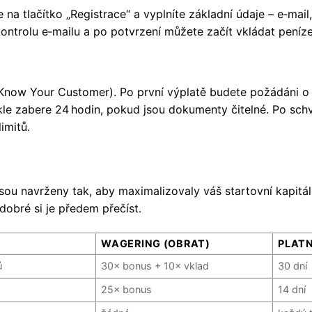
e na tlačítko „Registrace“ a vyplníte základní údaje – e‑mail
trolu e‑mailu a po potvrzení můžete začít vkládat peníze
(Know Your Customer). Po první výplatě budete požádáni o
e zabere 24 hodin, pokud jsou dokumenty čitelné. Po schv
imitů.
jsou navrženy tak, aby maximalizovaly váš startovní kapitál
obré si je předem přečíst.
WAGERING (OBRAT)
PLAT
ů
30× bonus + 10× vklad
30 dní
25× bonus
14 dní