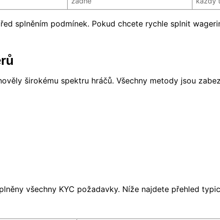
žádné
každý 
ed splněním podmínek. Pokud chcete rychle splnit wagerin
ěrů
hověly širokému spektru hráčů. Všechny metody jsou zabe
plněny všechny KYC požadavky. Níže najdete přehled typi