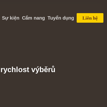
Sự kiện
Cẩm nang
Tuyển dụng
Liên hệ
 rychlost výběrů