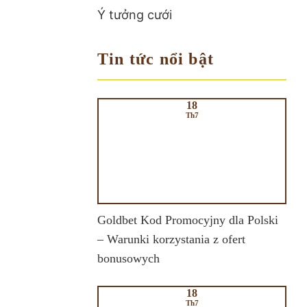
Ý tưởng cưới
Tin tức nổi bật
18
Th7
Goldbet Kod Promocyjny dla Polski
– Warunki korzystania z ofert
bonusowych
18
Th7