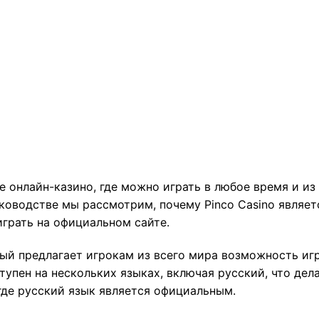
 онлайн-казино, где можно играть в любое время и из
руководстве мы рассмотрим, почему Pinco Casino являе
играть на официальном сайте.
рый предлагает игрокам из всего мира возможность игр
тупен на нескольких языках, включая русский, что дела
 где русский язык является официальным.