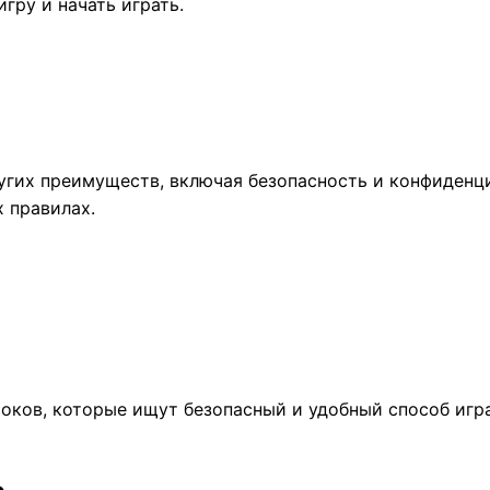
гру и начать играть.
ругих преимуществ, включая безопасность и конфиденц
х правилах.
гроков, которые ищут безопасный и удобный способ игр