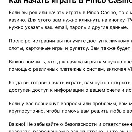
Как начать играть в Pinco Casin
Если вы решили начать играть в Pinco Casino, то 
казино. Для этого вам нужно кликнуть на кнопку “
нужно указать ваш email, пароль и другие данные.
После регистрации вы получите доступ к личному к
слоты, карточные игры и рулетку. Вам также будет
Важно помнить, что для начала игры вам нужно вне
помощью различных платежных систем, включая Visa, 
Когда вы готовы начать играть, вам нужно открыть 
доступен доступ к информации о вашем счете и ис
Если у вас возникнут вопросы или проблемы, вам м
круглосуточно, чтобы помочь вам решить любые в
Важно! Не забывайте о безопасности и ответственно
возрасте, разрешенном в вашей стране, и что вы н