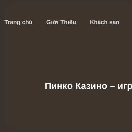
Skip
to
content
Trang chủ
Giới Thiệu
Khách sạn
Пинко Казино – иг