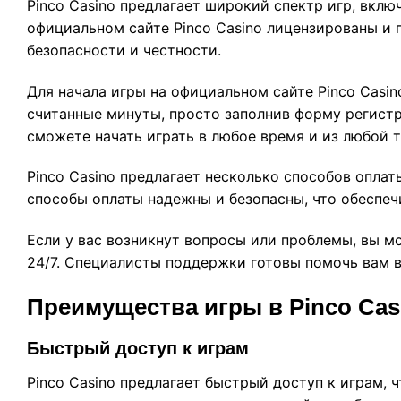
Pinco Casino предлагает широкий спектр игр, включ
официальном сайте Pinco Casino лицензированы и
безопасности и честности.
Для начала игры на официальном сайте Pinco Casi
считанные минуты, просто заполнив форму регистр
сможете начать играть в любое время и из любой 
Pinco Casino предлагает несколько способов оплат
способы оплаты надежны и безопасны, что обеспеч
Если у вас возникнут вопросы или проблемы, вы мо
24/7. Специалисты поддержки готовы помочь вам в
Преимущества игры в Pinco Cas
Быстрый доступ к играм
Pinco Casino предлагает быстрый доступ к играм, ч