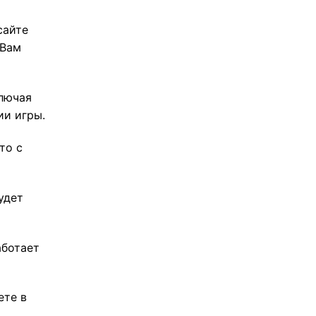
сайте
 Вам
ключая
ии игры.
то с
удет
аботает
ете в