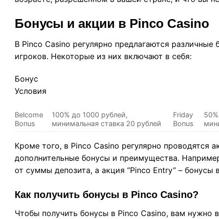
Бонусы и акции в Pinco Casino
В Pinco Casino регулярно предлагаются различные 
игроков. Некоторые из них включают в себя:
Бонус
Условия
Вelcome
100% до 1000 рублей,
Friday
50%
Bonus
минимальная ставка 20 рублей
Bonus
мин
Кроме того, в Pinco Casino регулярно проводятся 
дополнительные бонусы и преимущества. Например, 
от суммы депозита, а акция “Pinco Entry” – бонусы
Как получить бонусы в Pinco Casino?
Чтобы получить бонусы в Pinco Casino, вам нужно