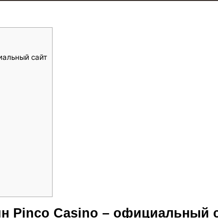
циальный сайт
йн Pinco Casino – официальный 