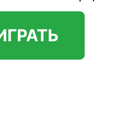
 ИГРАТЬ