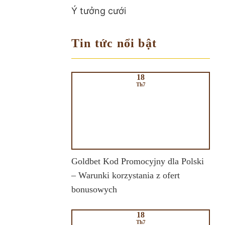
Ý tưởng cưới
Tin tức nổi bật
18
Th7
Goldbet Kod Promocyjny dla Polski
– Warunki korzystania z ofert
bonusowych
18
Th7