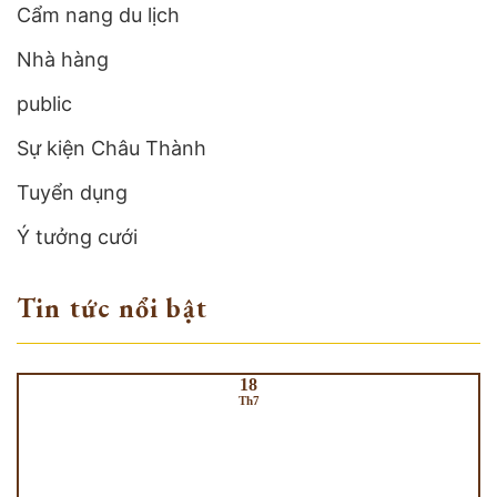
Cẩm nang du lịch
Nhà hàng
public
Sự kiện Châu Thành
Tuyển dụng
Ý tưởng cưới
Tin tức nổi bật
18
Th7