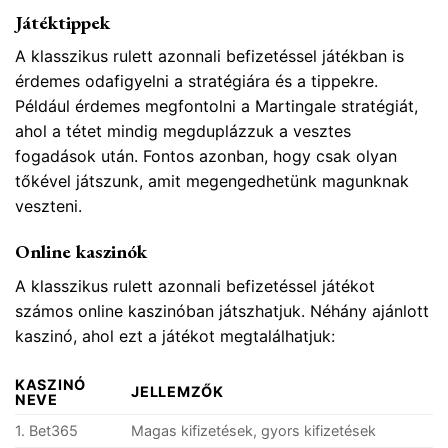
Játéktippek
A klasszikus rulett azonnali befizetéssel játékban is
érdemes odafigyelni a stratégiára és a tippekre.
Például érdemes megfontolni a Martingale stratégiát,
ahol a tétet mindig megduplázzuk a vesztes
fogadások után. Fontos azonban, hogy csak olyan
tőkével játszunk, amit megengedhetünk magunknak
veszteni.
Online kaszinók
A klasszikus rulett azonnali befizetéssel játékot
számos online kaszinóban játszhatjuk. Néhány ajánlott
kaszinó, ahol ezt a játékot megtalálhatjuk:
KASZINÓ
JELLEMZŐK
NEVE
1. Bet365
Magas kifizetések, gyors kifizetések