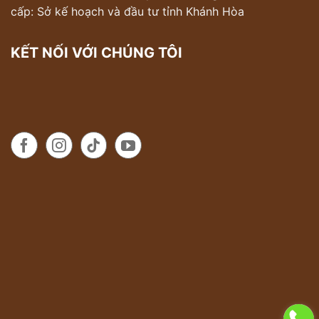
cấp: Sở kế hoạch và đầu tư tỉnh Khánh Hòa
KẾT NỐI VỚI CHÚNG TÔI