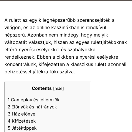
A rulett az egyik legnépszerűbb szerencsejáték a
világon, és az online kaszinókban is rendkívül
népszerű. Azonban nem mindegy, hogy melyik
változatát választjuk, hiszen az egyes rulettjátékoknak
eltérő nyerési esélyekkel és szabályokkal
rendelkeznek. Ebben a cikkben a nyerési esélyekre
koncentrálunk, kifejezetten a klasszikus rulett azonnali
befizetéssel
játékra fókuszálva.
Contents
[
hide
]
1
Gameplay és jellemzők
2
Előnyök és hátrányok
3
Ház előnye
4
Kifizetések
5
Játéktippek