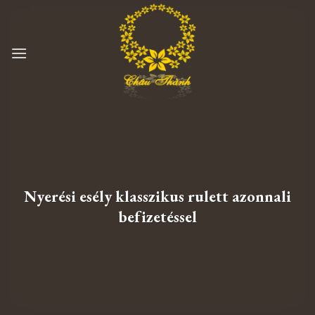
Skip
to
content
Nyerési esély klasszikus rulett azonnali
befizetéssel