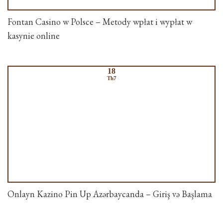
Fontan Casino w Polsce – Metody wpłat i wypłat w
kasynie online
18
Th7
Onlayn Kazino Pin Up Azərbaycanda – Giriş və Başlama