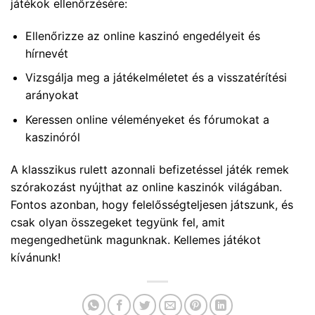
játékok ellenőrzésére:
Ellenőrizze az online kaszinó engedélyeit és
hírnevét
Vizsgálja meg a játékelméletet és a visszatérítési
arányokat
Keressen online véleményeket és fórumokat a
kaszinóról
A klasszikus rulett azonnali befizetéssel játék remek
szórakozást nyújthat az online kaszinók világában.
Fontos azonban, hogy felelősségteljesen játszunk, és
csak olyan összegeket tegyünk fel, amit
megengedhetünk magunknak. Kellemes játékot
kívánunk!