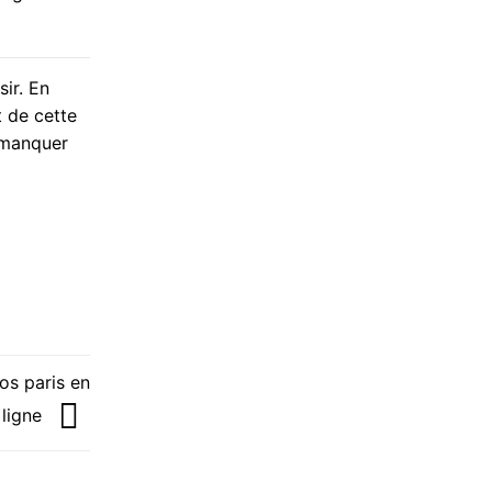
ir. En
t de cette
 manquer
os paris en
ligne