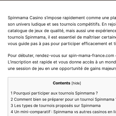
Spinmama Casino s’impose rapidement comme une plate
son univers ludique et ses tournois compétitifs. En r
catalogue de jeux de qualité, mais aussi une expérienc
tournois Spinmama, il est essentiel de maîtriser certaine
vous guide pas à pas pour participer efficacement et ti
Pour débuter, rendez-vous sur
spin-mama-france.com
L’inscription est rapide et vous donne accès à un mon
une session de jeu en une opportunité de gains majeur
Contents
[
hide
]
1
Pourquoi participer aux tournois Spinmama ?
2
Comment bien se préparer pour un tournoi Spinmama 
3
Les types de tournois proposés sur Spinmama
4
Un mini-comparatif : Spinmama vs autres casinos en l