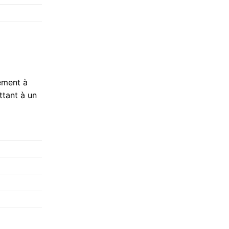
rement à
ttant à un