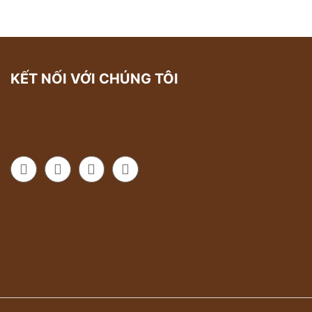
KẾT NỐI VỚI CHÚNG TÔI