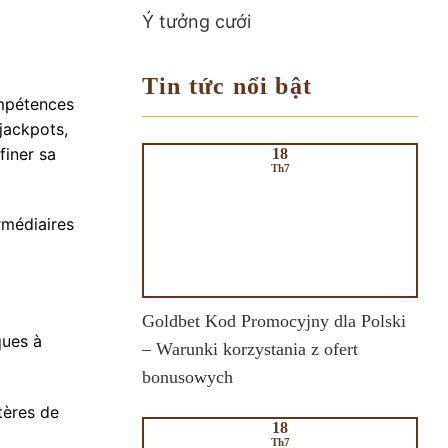
Ý tưởng cưới
Tin tức nổi bật
ompétences
jackpots,
finer sa
18
Th7
rmédiaires
Goldbet Kod Promocyjny dla Polski
ques à
– Warunki korzystania z ofert
bonusowych
tères de
18
Th7