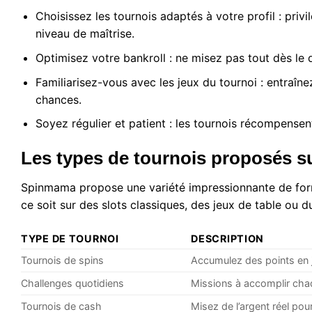
Choisissez les tournois adaptés à votre profil : pri
niveau de maîtrise.
Optimisez votre bankroll : ne misez pas tout dès le d
Familiarisez-vous avec les jeux du tournoi : entraîn
chances.
Soyez régulier et patient : les tournois récompensent
Les types de tournois proposés 
Spinmama propose une variété impressionnante de form
ce soit sur des slots classiques, des jeux de table ou du
TYPE DE TOURNOI
DESCRIPTION
Tournois de spins
Accumulez des points en 
Challenges quotidiens
Missions à accomplir cha
Tournois de cash
Misez de l’argent réel po