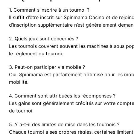
1. Comment s’inscrire à un tournoi ?
Il suffit d’être inscrit sur Spinmama Casino et de rejo
d’inscription supplémentaire n’est généralement deman
2. Quels jeux sont concernés ?
Les tournois couvrent souvent les machines à sous popula
le règlement du tournoi.
3. Peut-on participer via mobile ?
Oui, Spinmama est parfaitement optimisé pour les mobil
mobilité.
4. Comment sont attribuées les récompenses ?
Les gains sont généralement crédités sur votre compte 
de tournoi.
5. Y a-t-il des limites de mise dans les tournois ?
Chaque tournoi a ses propres règles, certaines limitent