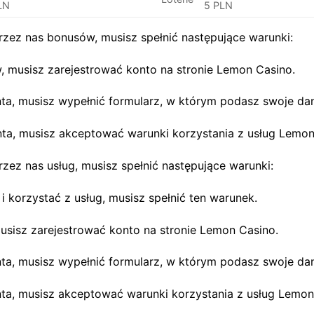
LN
5 PLN
ez nas bonusów, musisz spełnić następujące warunki:
, musisz zarejestrować konto na stronie Lemon Casino.
nta, musisz wypełnić formularz, w którym podasz swoje da
ta, musisz akceptować warunki korzystania z usług Lemon
ez nas usług, musisz spełnić następujące warunki:
i korzystać z usług, musisz spełnić ten warunek.
musisz zarejestrować konto na stronie Lemon Casino.
nta, musisz wypełnić formularz, w którym podasz swoje da
ta, musisz akceptować warunki korzystania z usług Lemon