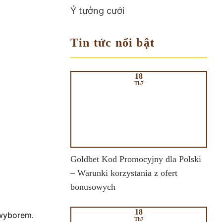
Ý tưởng cưới
Tin tức nổi bật
18
Th7
Goldbet Kod Promocyjny dla Polski
– Warunki korzystania z ofert
bonusowych
18
 wyborem.
Th7