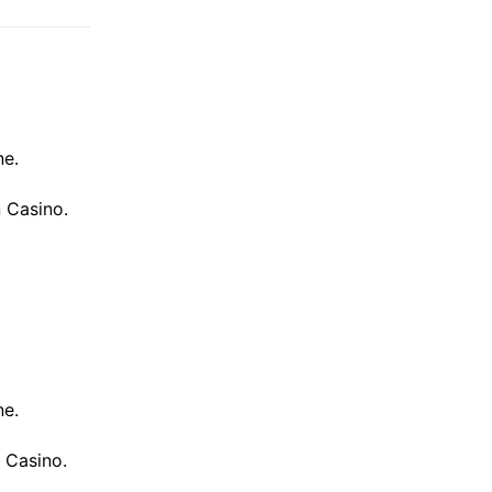
ne.
 Casino.
ne.
 Casino.