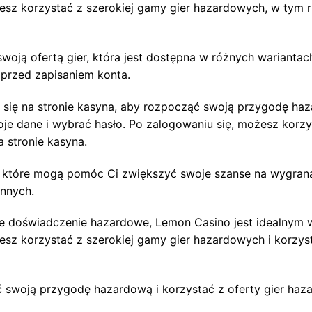
żesz korzystać z szerokiej gamy gier hazardowych, w tym ru
woją ofertą gier, która jest dostępna w różnych warianta
 przed zapisaniem konta.
się na stronie kasyna, aby rozpocząć swoją przygodę ha
oje dane i wybrać hasło. Po zalogowaniu się, możesz korzy
 stronie kasyna.
i, które mogą pomóc Ci zwiększyć swoje szanse na wygran
innych.
jące doświadczenie hazardowe, Lemon Casino jest idealnym
żesz korzystać z szerokiej gamy gier hazardowych i korzys
ć swoją przygodę hazardową i korzystać z oferty gier haz