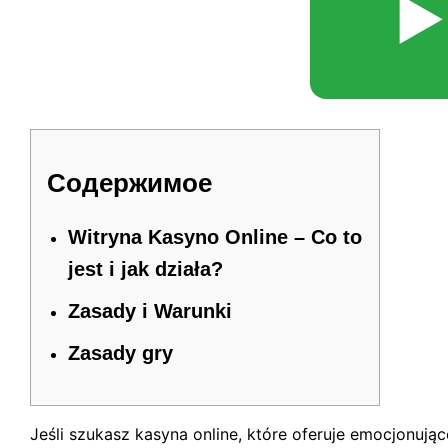
▶
Содержимое
Witryna Kasyno Online – Co to
jest i jak działa?
Zasady i Warunki
Zasady gry
Jeśli szukasz kasyna online, które oferuje emocjonu