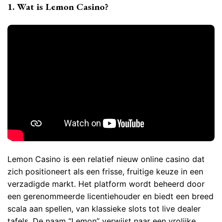
1. Wat is Lemon Casino?
Lemon Casino is een relatief nieuw online casino dat
zich positioneert als een frisse, fruitige keuze in een
verzadigde markt. Het platform wordt beheerd door
een gerenommeerde licentiehouder en biedt een breed
scala aan spellen, van klassieke slots tot live dealer
tafels. De naam “Lemon” verwijst naar een vrolijke,