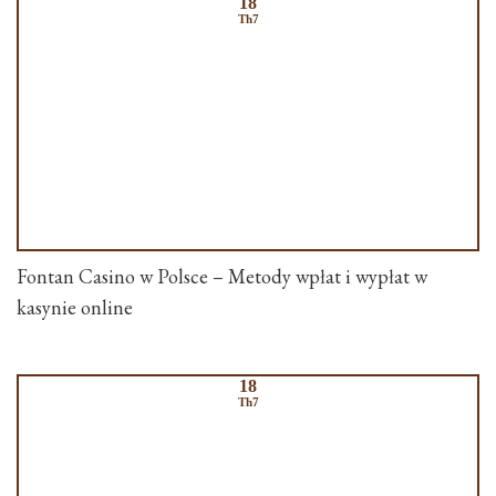
18
Th7
Fontan Casino w Polsce – Metody wpłat i wypłat w
kasynie online
18
Th7