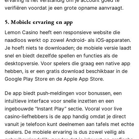
verifiëren voordat je een grote opname aanvraagt.
5. Mobiele ervaring en app
Lemon Casino heeft een responsieve website die
naadloos werkt op zowel Android‑ als iOS‑apparaten.
Je hoeft niets te downloaden; de mobiele versie laadt
snel en biedt dezelfde spellen en functies als de
desktopversie. Voor spelers die graag een native app
hebben, is er een gratis download beschikbaar in de
Google Play Store en de Apple App Store.
De app biedt push‑meldingen voor bonussen, een
intuïtieve interface voor snelle inzetten en een
ingebouwde “Instant Play” sectie. Vooral voor live
casino‑liefhebbers is de app handig omdat je direct
vanuit je telefoon kunt deelnemen aan tafels met echte
dealers. De mobiele ervaring is dus zowel veilig als