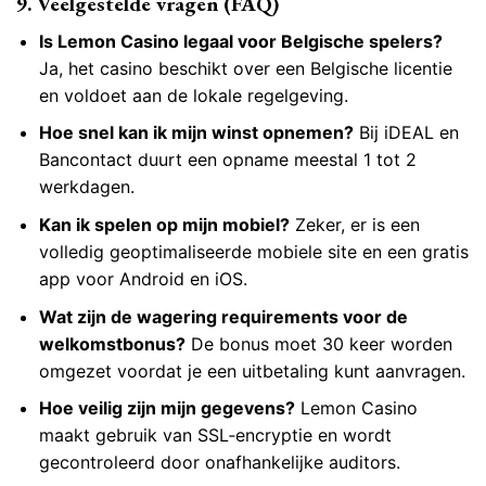
9. Veelgestelde vragen (FAQ)
Is Lemon Casino legaal voor Belgische spelers?
Ja, het casino beschikt over een Belgische licentie
en voldoet aan de lokale regelgeving.
Hoe snel kan ik mijn winst opnemen?
Bij iDEAL en
Bancontact duurt een opname meestal 1 tot 2
werkdagen.
Kan ik spelen op mijn mobiel?
Zeker, er is een
volledig geoptimaliseerde mobiele site en een gratis
app voor Android en iOS.
Wat zijn de wagering requirements voor de
welkomstbonus?
De bonus moet 30 keer worden
omgezet voordat je een uitbetaling kunt aanvragen.
Hoe veilig zijn mijn gegevens?
Lemon Casino
maakt gebruik van SSL‑encryptie en wordt
gecontroleerd door onafhankelijke auditors.