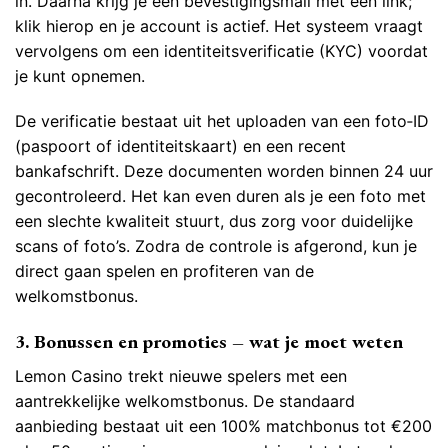
in. Daarna krijg je een bevestigingsmail met een link;
klik hierop en je account is actief. Het systeem vraagt
vervolgens om een identiteitsverificatie (KYC) voordat
je kunt opnemen.
De verificatie bestaat uit het uploaden van een foto‑ID
(paspoort of identiteitskaart) en een recent
bankafschrift. Deze documenten worden binnen 24 uur
gecontroleerd. Het kan even duren als je een foto met
een slechte kwaliteit stuurt, dus zorg voor duidelijke
scans of foto’s. Zodra de controle is afgerond, kun je
direct gaan spelen en profiteren van de
welkomstbonus.
3. Bonussen en promoties – wat je moet weten
Lemon Casino trekt nieuwe spelers met een
aantrekkelijke welkomstbonus. De standaard
aanbieding bestaat uit een 100% matchbonus tot €200