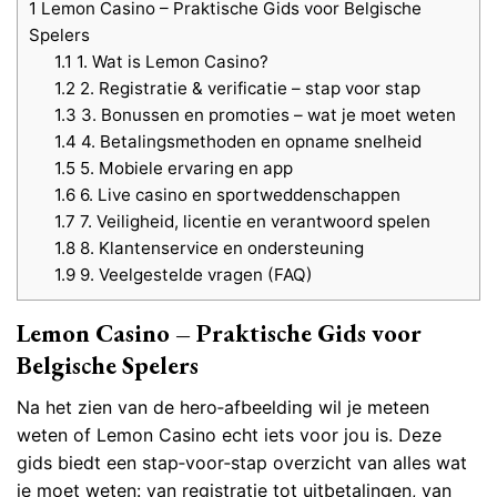
1
Lemon Casino – Praktische Gids voor Belgische
Spelers
1.1
1. Wat is Lemon Casino?
1.2
2. Registratie & verificatie – stap voor stap
1.3
3. Bonussen en promoties – wat je moet weten
1.4
4. Betalingsmethoden en opname snelheid
1.5
5. Mobiele ervaring en app
1.6
6. Live casino en sportweddenschappen
1.7
7. Veiligheid, licentie en verantwoord spelen
1.8
8. Klantenservice en ondersteuning
1.9
9. Veelgestelde vragen (FAQ)
Lemon Casino – Praktische Gids voor
Belgische Spelers
Na het zien van de hero‑afbeelding wil je meteen
weten of Lemon Casino echt iets voor jou is. Deze
gids biedt een stap‑voor‑stap overzicht van alles wat
je moet weten: van registratie tot uitbetalingen, van