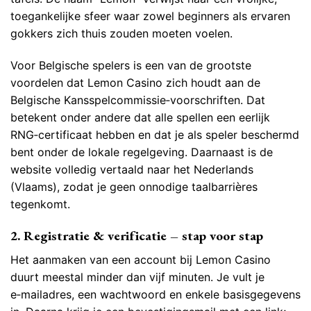
toegankelijke sfeer waar zowel beginners als ervaren
gokkers zich thuis zouden moeten voelen.
Voor Belgische spelers is een van de grootste
voordelen dat Lemon Casino zich houdt aan de
Belgische Kansspelcommissie‑voorschriften. Dat
betekent onder andere dat alle spellen een eerlijk
RNG‑certificaat hebben en dat je als speler beschermd
bent onder de lokale regelgeving. Daarnaast is de
website volledig vertaald naar het Nederlands
(Vlaams), zodat je geen onnodige taalbarrières
tegenkomt.
2. Registratie & verificatie – stap voor stap
Het aanmaken van een account bij Lemon Casino
duurt meestal minder dan vijf minuten. Je vult je
e‑mailadres, een wachtwoord en enkele basisgegevens