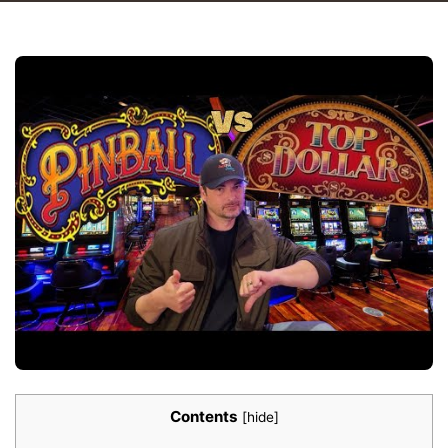
Contents
[
hide
]