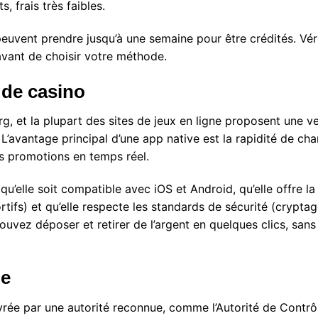
s, frais très faibles.
peuvent prendre jusqu’à une semaine pour être crédités. Vér
 avant de choisir votre méthode.
 de casino
 et la plupart des sites de jeux en ligne proposent une v
’avantage principal d’une app native est la rapidité de ch
les promotions en temps réel.
u’elle soit compatible avec iOS et Android, qu’elle offre 
tifs) et qu’elle respecte les standards de sécurité (cryptag
uvez déposer et retirer de l’argent en quelques clics, sans
le
ivrée par une autorité reconnue, comme l’Autorité de Contrô