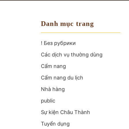
Danh mục trang
! Без рубрики
Các dịch vụ thường dùng
Cẩm nang
Cẩm nang du lịch
Nhà hàng
public
Sự kiện Châu Thành
Tuyển dụng