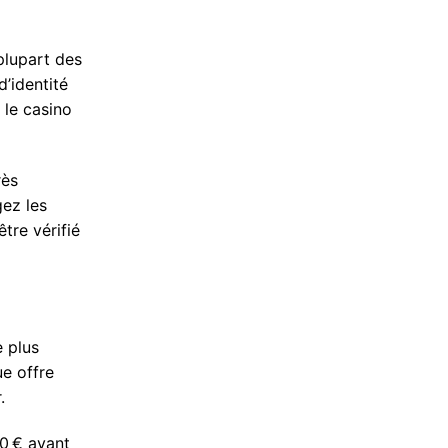
plupart des
’identité
 le casino
rès
gez les
tre vérifié
e plus
e offre
.
00 € avant