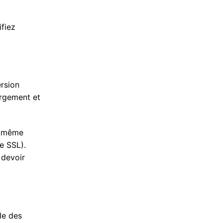
ifiez
ersion
argement et
la même
e SSL).
 devoir
le des