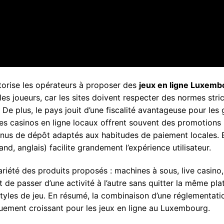
utorise les opérateurs à proposer des
jeux en ligne Luxemb
les joueurs, car les sites doivent respecter des normes stri
e plus, le pays jouit d’une fiscalité avantageuse pour les 
 Les casinos en ligne locaux offrent souvent des promotions
s de dépôt adaptés aux habitudes de paiement locales. En
and, anglais) facilite grandement l’expérience utilisateur.
iété des produits proposés : machines à sous, live casino,
 de passer d’une activité à l’autre sans quitter la même pla
styles de jeu. En résumé, la combinaison d’une réglementatio
gouement croissant pour les jeux en ligne au Luxembourg.