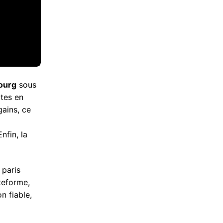
ourg
sous
ctes en
gains, ce
fin, la
 paris
teforme,
n fiable,