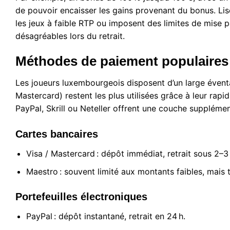
de pouvoir encaisser les gains provenant du bonus. Lis
les jeux à faible RTP ou imposent des limites de mise p
désagréables lors du retrait.
Méthodes de paiement populaire
Les joueurs luxembourgeois disposent d’un large éventa
Mastercard) restent les plus utilisées grâce à leur rapi
PayPal, Skrill ou Neteller offrent une couche supplémen
Cartes bancaires
Visa / Mastercard : dépôt immédiat, retrait sous 2–3
Maestro : souvent limité aux montants faibles, mais t
Portefeuilles électroniques
PayPal : dépôt instantané, retrait en 24 h.