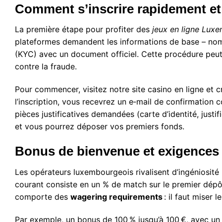
Comment s’inscrire rapidement et 
La première étape pour profiter des
jeux en ligne Lux
plateformes demandent les informations de base – nom, 
(KYC) avec un document officiel. Cette procédure peut s
contre la fraude.
Pour commencer, visitez notre site
casino en ligne
et c
l’inscription, vous recevrez un e‑mail de confirmation c
pièces justificatives demandées (carte d’identité, justif
et vous pourrez déposer vos premiers fonds.
Bonus de bienvenue et exigences 
Les opérateurs luxembourgeois rivalisent d’ingéniosité
courant consiste en un % de match sur le premier dépô
comporte des
wagering requirements
: il faut miser 
Par exemple, un bonus de 100 % jusqu’à 100 €, avec un 