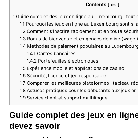
Contents
[
hide
]
1
Guide complet des jeux en ligne au Luxembourg : tout 
1.1
Pourquoi les jeux en ligne au Luxembourg sont si a
1.2
Comment s’inscrire rapidement et en toute sécuri
1.3
Bonus de bienvenue et exigences de mise (wager
1.4
Méthodes de paiement populaires au Luxembour
1.4.1
Cartes bancaires
1.4.2
Portefeuilles électroniques
1.5
Expérience mobile et applications de casino
1.6
Sécurité, licence et jeu responsable
1.7
Comparer les meilleures plateformes : tableau réca
1.8
Astuces pratiques pour les débutants aux jeux en 
1.9
Service client et support multilingue
Guide complet des jeux en lign
devez savoir