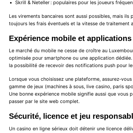
Skrill & Neteller : populaires pour les joueurs fréquent
Les virements bancaires sont aussi possibles, mais ils 
toujours les frais éventuels et la vitesse de traitement
Expérience mobile et applications
Le marché du mobile ne cesse de croître au Luxembourg,
optimisée pour smartphone ou une application dédiée. L
la possibilité de recevoir des notifications push pour 
Lorsque vous choisissez une plateforme, assurez‑vous q
gamme de jeux (machines à sous, live casino, paris spor
Une bonne expérience mobile signifie aussi que vous po
passer par le site web complet.
Sécurité, licence et jeu responsab
Un casino en ligne sérieux doit détenir une licence dél