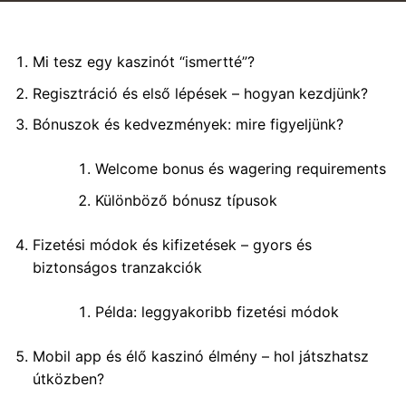
Mi tesz egy kaszinót “ismertté”?
Regisztráció és első lépések – hogyan kezdjünk?
Bónuszok és kedvezmények: mire figyeljünk?
Welcome bonus és wagering requirements
Különböző bónusz típusok
Fizetési módok és kifizetések – gyors és
biztonságos tranzakciók
Példa: leggyakoribb fizetési módok
Mobil app és élő kaszinó élmény – hol játszhatsz
útközben?