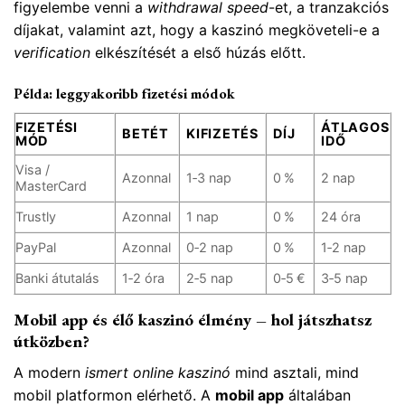
figyelembe venni a
withdrawal speed
-et, a tranzakciós
díjakat, valamint azt, hogy a kaszinó megköveteli-e a
verification
elkészítését a első húzás előtt.
Példa: leggyakoribb fizetési módok
FIZETÉSI
ÁTLAGOS
BETÉT
KIFIZETÉS
DÍJ
MÓD
IDŐ
Visa /
Azonnal
1‑3 nap
0 %
2 nap
MasterCard
Trustly
Azonnal
1 nap
0 %
24 óra
PayPal
Azonnal
0‑2 nap
0 %
1‑2 nap
Banki átutalás
1‑2 óra
2‑5 nap
0‑5 €
3‑5 nap
Mobil app és élő kaszinó élmény – hol játszhatsz
útközben?
A modern
ismert online kaszinó
mind asztali, mind
mobil platformon elérhető. A
mobil app
általában