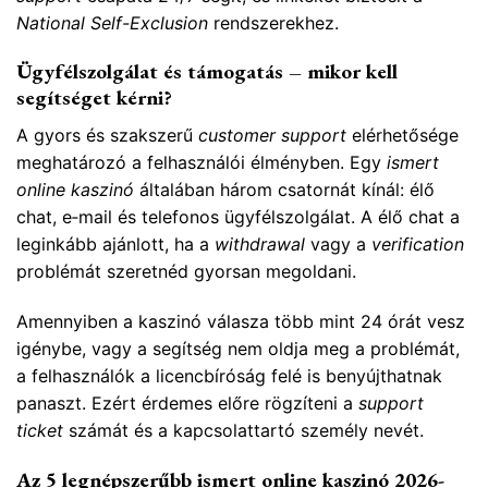
National Self-Exclusion
rendszerekhez.
Ügyfélszolgálat és támogatás – mikor kell
segítséget kérni?
A gyors és szakszerű
customer support
elérhetősége
meghatározó a felhasználói élményben. Egy
ismert
online kaszinó
általában három csatornát kínál: élő
chat, e‑mail és telefonos ügyfélszolgálat. A élő chat a
leginkább ajánlott, ha a
withdrawal
vagy a
verification
problémát szeretnéd gyorsan megoldani.
Amennyiben a kaszinó válasza több mint 24 órát vesz
igénybe, vagy a segítség nem oldja meg a problémát,
a felhasználók a licencbíróság felé is benyújthatnak
panaszt. Ezért érdemes előre rögzíteni a
support
ticket
számát és a kapcsolattartó személy nevét.
Az 5 legnépszerűbb ismert online kaszinó 2026-