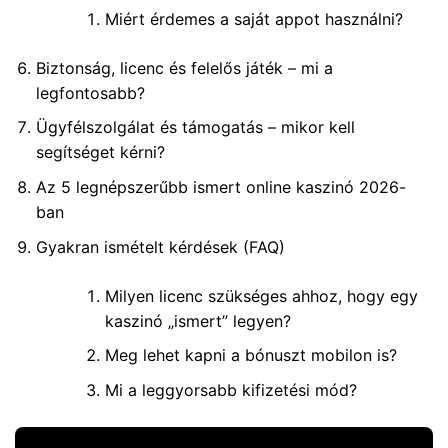
Miért érdemes a saját appot használni?
Biztonság, licenc és felelős játék – mi a
legfontosabb?
Ügyfélszolgálat és támogatás – mikor kell
segítséget kérni?
Az 5 legnépszerűbb ismert online kaszinó 2026-
ban
Gyakran ismételt kérdések (FAQ)
Milyen licenc szükséges ahhoz, hogy egy
kaszinó „ismert” legyen?
Meg lehet kapni a bónuszt mobilon is?
Mi a leggyorsabb kifizetési mód?