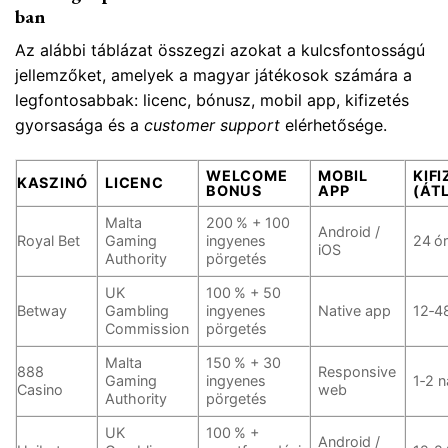
ban
Az alábbi táblázat összegzi azokat a kulcsfontosságú
jellemzőket, amelyek a magyar játékosok számára a
legfontosabbak: licenc, bónusz, mobil app, kifizetés
gyorsasága és a
customer support
elérhetősége.
WELCOME
MOBIL
KIF
KASZINÓ
LICENC
BONUS
APP
(ÁT
Malta
200 % + 100
Android /
Royal Bet
Gaming
ingyenes
24 ó
iOS
Authority
pörgetés
UK
100 % + 50
Betway
Gambling
ingyenes
Native app
12‑4
Commission
pörgetés
Malta
150 % + 30
888
Responsive
Gaming
ingyenes
1‑2 
Casino
web
Authority
pörgetés
UK
100 % +
Android /