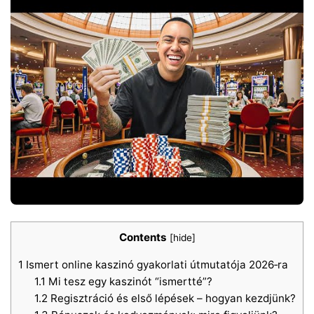
Contents
[
hide
]
1
Ismert online kaszinó gyakorlati útmutatója 2026‑ra
1.1
Mi tesz egy kaszinót “ismertté”?
1.2
Regisztráció és első lépések – hogyan kezdjünk?