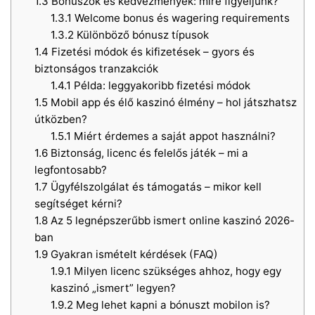
1.3
Bónuszok és kedvezmények: mire figyeljünk?
1.3.1
Welcome bonus és wagering requirements
1.3.2
Különböző bónusz típusok
1.4
Fizetési módok és kifizetések – gyors és
biztonságos tranzakciók
1.4.1
Példa: leggyakoribb fizetési módok
1.5
Mobil app és élő kaszinó élmény – hol játszhatsz
útközben?
1.5.1
Miért érdemes a saját appot használni?
1.6
Biztonság, licenc és felelős játék – mi a
legfontosabb?
1.7
Ügyfélszolgálat és támogatás – mikor kell
segítséget kérni?
1.8
Az 5 legnépszerűbb ismert online kaszinó 2026-
ban
1.9
Gyakran ismételt kérdések (FAQ)
1.9.1
Milyen licenc szükséges ahhoz, hogy egy
kaszinó „ismert” legyen?
1.9.2
Meg lehet kapni a bónuszt mobilon is?