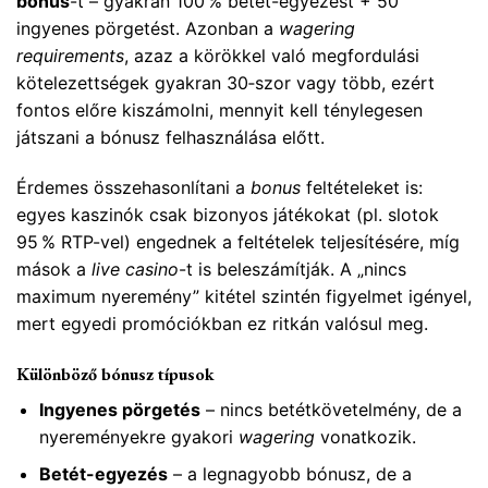
bonus
-t – gyakran 100 % betét-egyezést + 50
ingyenes pörgetést. Azonban a
wagering
requirements
, azaz a körökkel való megfordulási
kötelezettségek gyakran 30‑szor vagy több, ezért
fontos előre kiszámolni, mennyit kell ténylegesen
játszani a bónusz felhasználása előtt.
Érdemes összehasonlítani a
bonus
feltételeket is:
egyes kaszinók csak bizonyos játékokat (pl. slotok
95 % RTP-vel) engednek a feltételek teljesítésére, míg
mások a
live casino
-t is beleszámítják. A „nincs
maximum nyeremény” kitétel szintén figyelmet igényel,
mert egyedi promóciókban ez ritkán valósul meg.
Különböző bónusz típusok
Ingyenes pörgetés
– nincs betétkövetelmény, de a
nyereményekre gyakori
wagering
vonatkozik.
Betét-egyezés
– a legnagyobb bónusz, de a