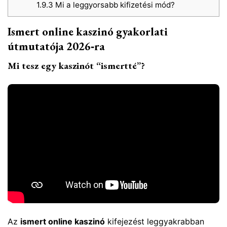
1.9.3
Mi a leggyorsabb kifizetési mód?
Ismert online kaszinó gyakorlati
útmutatója 2026‑ra
Mi tesz egy kaszinót “ismertté”?
Az
ismert online kaszinó
kifejezést leggyakrabban