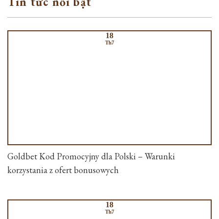
Tin tức nổi bật
18
Th7
Goldbet Kod Promocyjny dla Polski – Warunki
korzystania z ofert bonusowych
18
Th7