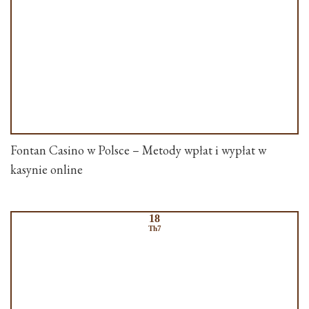
Fontan Casino w Polsce – Metody wpłat i wypłat w
kasynie online
18
Th7