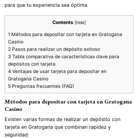
para que tu experiencia sea óptima.
Contents
[
hide
]
1
Métodos para depositar con tarjeta en Gratogana
Casino
2
Pasos para realizar un depósito exitoso
3
Tabla comparativa de características clave para
depósitos con tarjeta
4
Ventajas de usar tarjeta para depositar en
Gratogana Casino
5
Preguntas frecuentes (FAQ)
Métodos para depositar con tarjeta en Gratogana
Casino
Existen varias formas de realizar un depósito con
tarjeta en Gratogana que combinan rapidez y
seguridad: