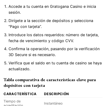
Accede a tu cuenta en Gratogana Casino e inicia
sesión.
Dirígete a la sección de depósitos y selecciona
“Pago con tarjeta”.
Introduce los datos requeridos: número de tarjeta,
fecha de vencimiento y código CVV.
Confirma la operación, pasando por la verificación
3D Secure si es necesario.
Verifica que el saldo en tu cuenta de casino se haya
actualizado.
Tabla comparativa de características clave para
depósitos con tarjeta
CARACTERÍSTICA
DESCRIPCIÓN
Tiempo de
Instantáneo
acreditación