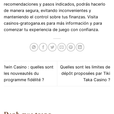
recomendaciones y pasos indicados, podrás hacerlo
de manera segura, evitando inconvenientes y
manteniendo el control sobre tus finanzas. Visita
casinos-gratogana.es
para más información y para
comenzar tu experiencia de juego con confianza.
1win Casino : quelles sont
Quelles sont les limites de
les nouveautés du
dépôt proposées par Tiki
programme fidélité ?
Taka Casino ?