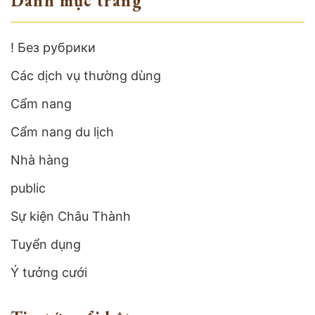
Danh mục trang
! Без рубрики
Các dịch vụ thường dùng
Cẩm nang
Cẩm nang du lịch
Nhà hàng
public
Sự kiện Châu Thành
Tuyển dụng
Ý tưởng cưới