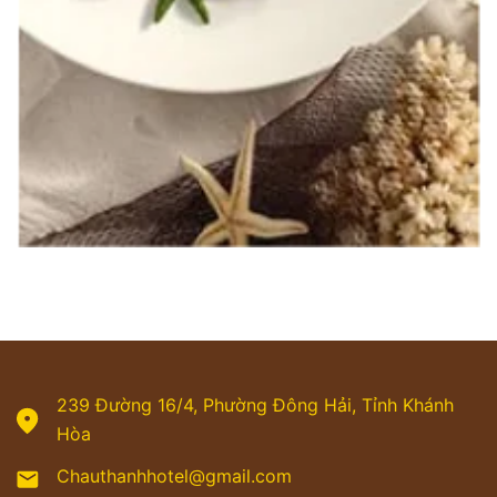
239 Đường 16/4, Phường Đông Hải, Tỉnh Khánh
Hòa
Chauthanhhotel@gmail.com