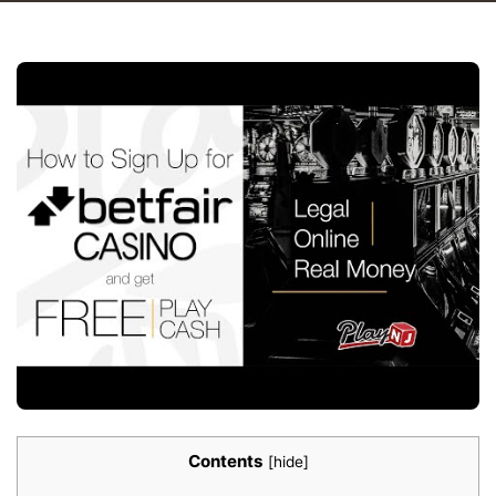
Contents
[
hide
]