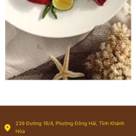
239 Đường 16/4, Phường Đông Hải, Tỉnh Khánh
Hòa