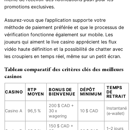
promotions exclusives.
Assurez‑vous que l’application supporte votre
méthode de paiement préférée et que le processus de
vérification fonctionne également sur mobile. Les
joueurs qui aiment le live casino apprécient les flux
vidéo haute définition et la possibilité de chatter avec
les croupiers en temps réel, même sur un petit écran.
Tableau comparatif des critères clés des meilleurs
casinos
TEMPS
RTP
BONUS DE
DÉPÔT
CASINO
DE
MOYEN
BIENVENUE
MINIMUM
RETRAIT
200 $ CAD +
Instantané
Casino A
96,5 %
30 x
10 $ CAD
(e‑wallet)
wagering
150 $ CAD +
1–2 jours