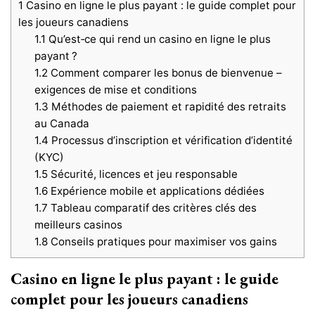
1
Casino en ligne le plus payant : le guide complet pour
les joueurs canadiens
1.1
Qu’est‑ce qui rend un casino en ligne le plus
payant ?
1.2
Comment comparer les bonus de bienvenue –
exigences de mise et conditions
1.3
Méthodes de paiement et rapidité des retraits
au Canada
1.4
Processus d’inscription et vérification d’identité
(KYC)
1.5
Sécurité, licences et jeu responsable
1.6
Expérience mobile et applications dédiées
1.7
Tableau comparatif des critères clés des
meilleurs casinos
1.8
Conseils pratiques pour maximiser vos gains
Casino en ligne le plus payant : le guide
complet pour les joueurs canadiens