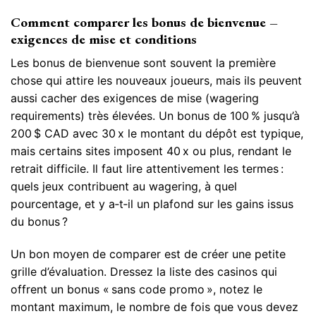
Comment comparer les bonus de bienvenue –
exigences de mise et conditions
Les bonus de bienvenue sont souvent la première
chose qui attire les nouveaux joueurs, mais ils peuvent
aussi cacher des exigences de mise (wagering
requirements) très élevées. Un bonus de 100 % jusqu’à
200 $ CAD avec 30 x le montant du dépôt est typique,
mais certains sites imposent 40 x ou plus, rendant le
retrait difficile. Il faut lire attentivement les termes :
quels jeux contribuent au wagering, à quel
pourcentage, et y a‑t‑il un plafond sur les gains issus
du bonus ?
Un bon moyen de comparer est de créer une petite
grille d’évaluation. Dressez la liste des casinos qui
offrent un bonus « sans code promo », notez le
montant maximum, le nombre de fois que vous devez