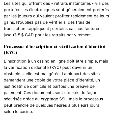
Les sites qui offrent des « retraits instantanés » via des
portefeuilles électroniques sont généralement préférés
par les joueurs qui veulent profiter rapidement de leurs
gains. N’oubliez pas de vérifier si des frais de
transaction s’appliquent ; certains casinos facturent
jusqu’à 5 $ CAD pour les retraits par virement.
Processus d’inscription et vérification d’identité
(KYC)
L’inscription à un casino en ligne doit être simple, mais
la vérification d’identité (KYC) peut devenir un
obstacle si elle est mal gérée. La plupart des sites
demandent une copie de votre pièce d’identité, un
justificatif de domicile et parfois une preuve de
paiement. Ces documents sont stockés de façon
sécurisée grâce au cryptage SSL, mais le processus
peut prendre de quelques heures à plusieurs jours
selon le casino.