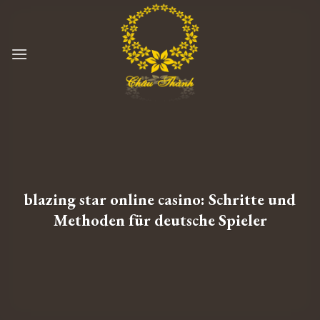
Skip
to
content
blazing star online casino: Schritte und
Methoden für deutsche Spieler