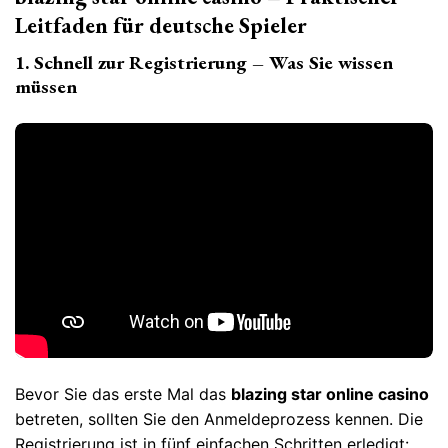
Leitfaden für deutsche Spieler
1. Schnell zur Registrierung – Was Sie wissen
müssen
Bevor Sie das erste Mal das
blazing star online casino
betreten, sollten Sie den Anmeldeprozess kennen. Die
Registrierung ist in fünf einfachen Schritten erledigt: