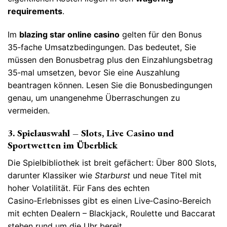
requirements
.
Im
blazing star online casino
gelten für den Bonus
35‑fache Umsatzbedingungen. Das bedeutet, Sie
müssen den Bonusbetrag plus den Einzahlungsbetrag
35‑mal umsetzen, bevor Sie eine Auszahlung
beantragen können. Lesen Sie die Bonusbedingungen
genau, um unangenehme Überraschungen zu
vermeiden.
3. Spielauswahl – Slots, Live Casino und
Sportwetten im Überblick
Die Spielbibliothek ist breit gefächert: Über 800 Slots,
darunter Klassiker wie
Starburst
und neue Titel mit
hoher Volatilität. Für Fans des echten
Casino‑Erlebnisses gibt es einen Live‑Casino‑Bereich
mit echten Dealern – Blackjack, Roulette und Baccarat
stehen rund um die Uhr bereit.