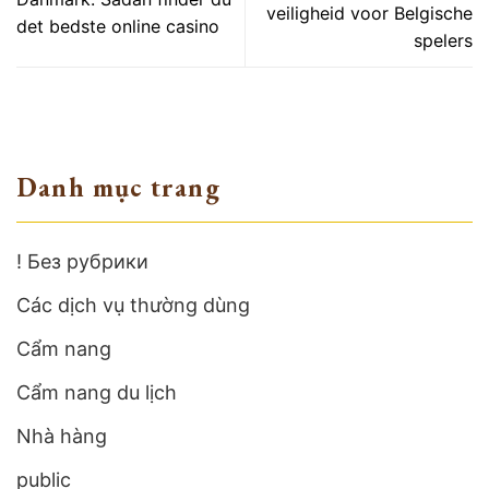
veiligheid voor Belgische
det bedste online casino
spelers
Danh mục trang
! Без рубрики
Các dịch vụ thường dùng
Cẩm nang
Cẩm nang du lịch
Nhà hàng
public