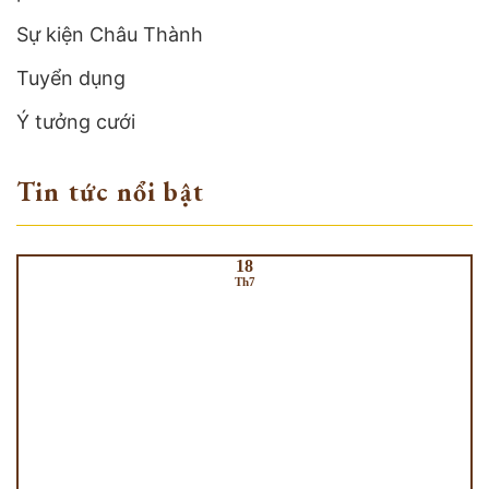
Sự kiện Châu Thành
Tuyển dụng
Ý tưởng cưới
Tin tức nổi bật
18
Th7