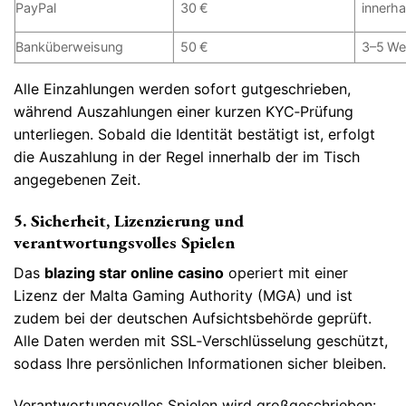
PayPal
30 €
innerh
Banküberweisung
50 €
3–5 We
Alle Einzahlungen werden sofort gutgeschrieben,
während Auszahlungen einer kurzen KYC‑Prüfung
unterliegen. Sobald die Identität bestätigt ist, erfolgt
die Auszahlung in der Regel innerhalb der im Tisch
angegebenen Zeit.
5. Sicherheit, Lizenzierung und
verantwortungsvolles Spielen
Das
blazing star online casino
operiert mit einer
Lizenz der Malta Gaming Authority (MGA) und ist
zudem bei der deutschen Aufsichtsbehörde geprüft.
Alle Daten werden mit SSL‑Verschlüsselung geschützt,
sodass Ihre persönlichen Informationen sicher bleiben.
Verantwortungsvolles Spielen wird großgeschrieben: