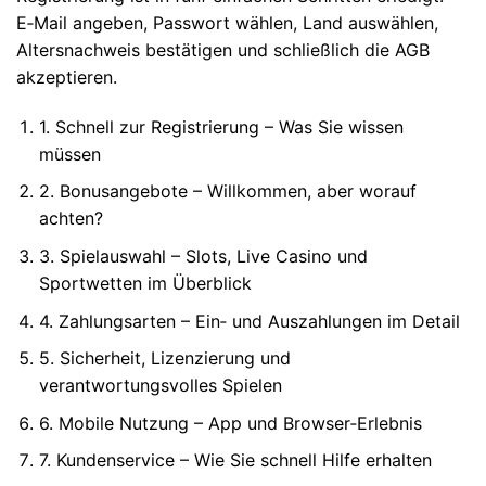
E‑Mail angeben, Passwort wählen, Land auswählen,
Altersnachweis bestätigen und schließlich die AGB
akzeptieren.
1. Schnell zur Registrierung – Was Sie wissen
müssen
2. Bonusangebote – Willkommen, aber worauf
achten?
3. Spielauswahl – Slots, Live Casino und
Sportwetten im Überblick
4. Zahlungsarten – Ein‑ und Auszahlungen im Detail
5. Sicherheit, Lizenzierung und
verantwortungsvolles Spielen
6. Mobile Nutzung – App und Browser‑Erlebnis
7. Kundenservice – Wie Sie schnell Hilfe erhalten