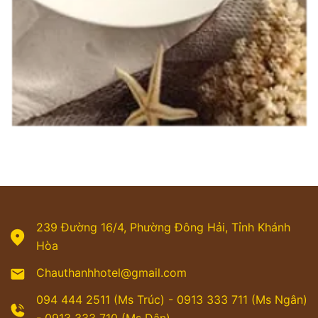
239 Đường 16/4, Phường Đông Hải, Tỉnh Khánh
Hòa
Chauthanhhotel@gmail.com
094 444 2511 (Ms Trúc) - 0913 333 711 (Ms Ngân)
- 0913 333 710 (Ms Dân)