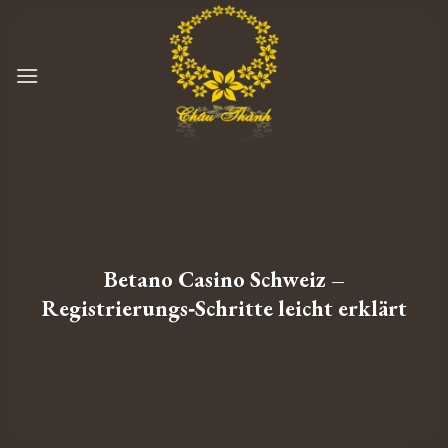
Skip
to
content
Betano Casino Schweiz –
Registrierungs‑Schritte leicht erklärt