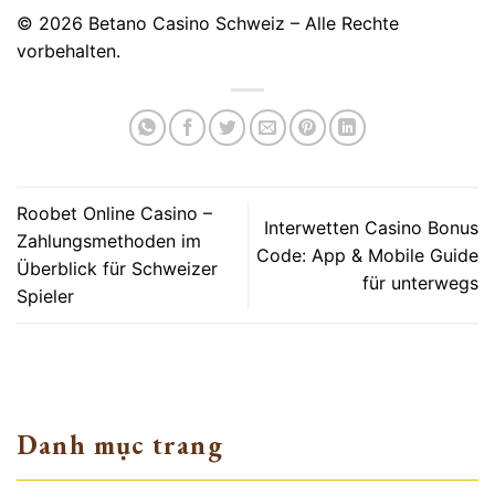
© 2026 Betano Casino Schweiz – Alle Rechte
vorbehalten.
Roobet Online Casino –
Interwetten Casino Bonus
Zahlungsmethoden im
Code: App & Mobile Guide
Überblick für Schweizer
für unterwegs
Spieler
Danh mục trang