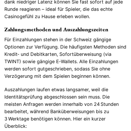
dank niedriger Latenz können Sie fast sofort auf jede
Runde reagieren – ideal für Spieler, die das echte
Casinogefühl zu Hause erleben wollen.
Zahlungsmethoden und Auszahlungszeiten
Für Einzahlungen stehen in der Schweiz gängige
Optionen zur Verfügung. Die häufigsten Methoden sind
Kredit‑ und Debitkarten, Sofortüberweisung (via
TWINT) sowie gängige E‑Wallets. Alle Einzahlungen
werden sofort gutgeschrieben, sodass Sie ohne
Verzögerung mit dem Spielen beginnen können.
Auszahlungen laufen etwas langsamer, weil die
Identitätsprüfung abgeschlossen sein muss. Die
meisten Anfragen werden innerhalb von 24 Stunden
bearbeitet, während Banküberweisungen bis zu
3 Werktage benötigen können. Hier ein kurzer
Überblick: