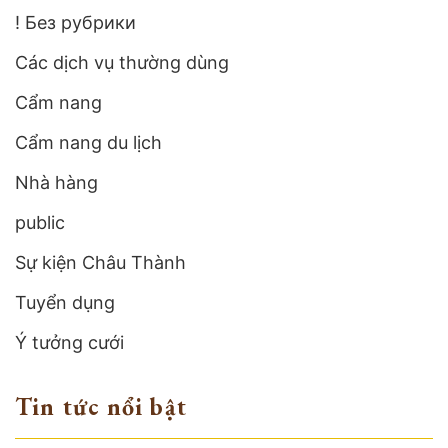
! Без рубрики
Các dịch vụ thường dùng
Cẩm nang
Cẩm nang du lịch
Nhà hàng
public
Sự kiện Châu Thành
Tuyển dụng
Ý tưởng cưới
Tin tức nổi bật