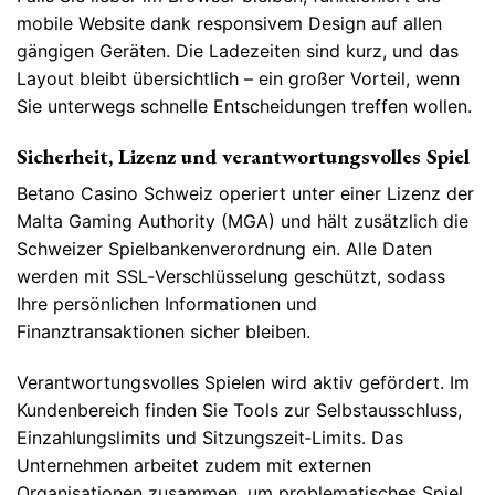
mobile Website dank responsivem Design auf allen
gängigen Geräten. Die Ladezeiten sind kurz, und das
Layout bleibt übersichtlich – ein großer Vorteil, wenn
Sie unterwegs schnelle Entscheidungen treffen wollen.
Sicherheit, Lizenz und verantwortungsvolles Spiel
Betano Casino Schweiz operiert unter einer Lizenz der
Malta Gaming Authority (MGA) und hält zusätzlich die
Schweizer Spielbankenverordnung ein. Alle Daten
werden mit SSL‑Verschlüsselung geschützt, sodass
Ihre persönlichen Informationen und
Finanztransaktionen sicher bleiben.
Verantwortungsvolles Spielen wird aktiv gefördert. Im
Kundenbereich finden Sie Tools zur Selbstausschluss,
Einzahlungslimits und Sitzungszeit‑Limits. Das
Unternehmen arbeitet zudem mit externen
Organisationen zusammen, um problematisches Spiel