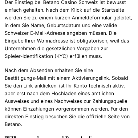
Der Einstieg bei Betano Casino Schweiz ist bewusst
einfach gehalten. Nach dem Klick auf die Startseite
werden Sie zu einem kurzen Anmeldeformular geleitet,
in dem Sie Name, Geburtsdatum und eine valide
Schweizer E‑Mail‑Adresse angeben müssen. Die
Eingabe Ihrer Wohnadresse ist obligatorisch, weil das
Unternehmen die gesetzlichen Vorgaben zur
Spieler‑Identifikation (KYC) erfüllen muss.
Nach dem Absenden erhalten Sie eine
Bestätigungs‑Mail mit einem Aktivierungslink. Sobald
Sie den Link anklicken, ist Ihr Konto technisch aktiv,
aber erst nach dem Hochladen eines amtlichen
Ausweises und eines Nachweises zur Zahlungsquelle
können Einzahlungen vorgenommen werden. Für den
direkten Einstieg besuchen Sie die offizielle Seite von
Betano
.