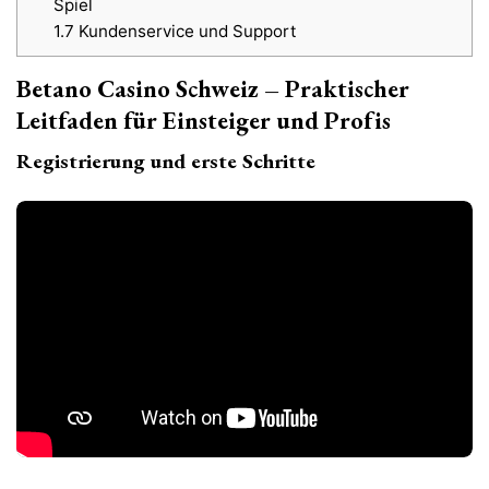
Spiel
1.7
Kundenservice und Support
Betano Casino Schweiz – Praktischer
Leitfaden für Einsteiger und Profis
Registrierung und erste Schritte