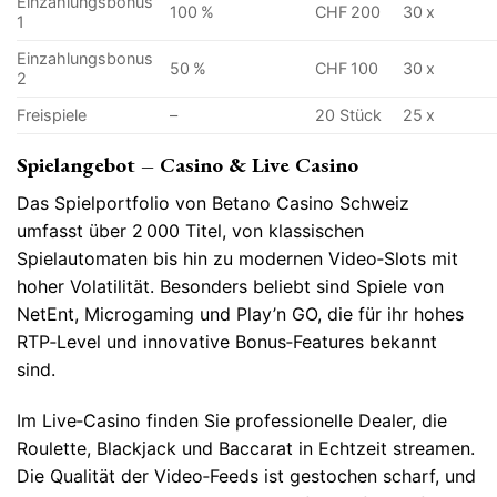
Einzahlungsbonus
100 %
CHF 200
30 x
1
Einzahlungsbonus
50 %
CHF 100
30 x
2
Freispiele
–
20 Stück
25 x
Spielangebot – Casino & Live Casino
Das Spielportfolio von Betano Casino Schweiz
umfasst über 2 000 Titel, von klassischen
Spielautomaten bis hin zu modernen Video‑Slots mit
hoher Volatilität. Besonders beliebt sind Spiele von
NetEnt, Microgaming und Play’n GO, die für ihr hohes
RTP‑Level und innovative Bonus‑Features bekannt
sind.
Im Live‑Casino finden Sie professionelle Dealer, die
Roulette, Blackjack und Baccarat in Echtzeit streamen.
Die Qualität der Video‑Feeds ist gestochen scharf, und