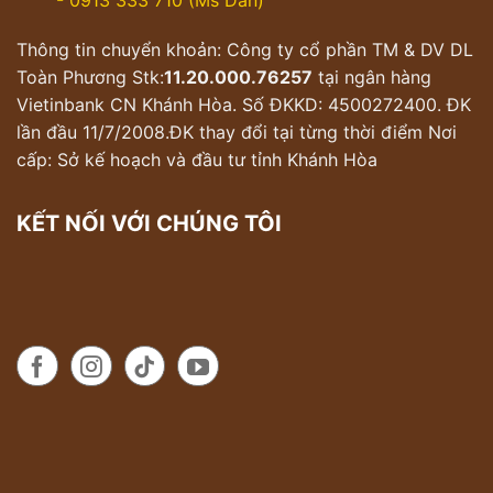
Thông tin chuyển khoản: Công ty cổ phần TM & DV DL
Toàn Phương Stk:
11.20.000.76257
tại ngân hàng
Vietinbank CN Khánh Hòa. Số ĐKKD: 4500272400. ĐK
lần đầu 11/7/2008.ĐK thay đổi tại từng thời điểm Nơi
cấp: Sở kế hoạch và đầu tư tỉnh Khánh Hòa
KẾT NỐI VỚI CHÚNG TÔI