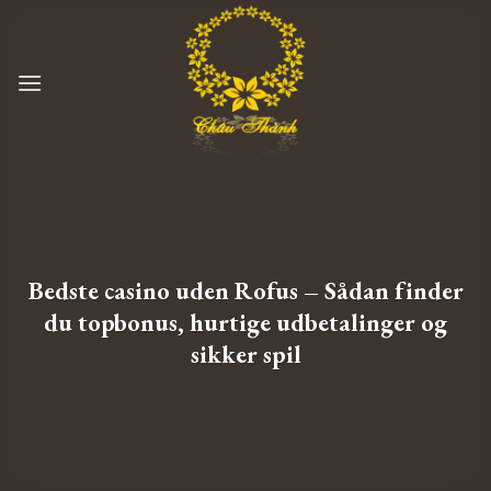
Skip
to
content
Bedste casino uden Rofus – Sådan finder
du topbonus, hurtige udbetalinger og
sikker spil