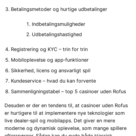
Betalingsmetoder og hurtige udbetalinger
Indbetalingsmuligheder
Udbetalingshastighed
Registrering og KYC – trin for trin
Mobiloplevelse og app‑funktioner
Sikkerhed, licens og ansvarligt spil
Kundeservice – hvad du kan forvente
Sammenligningstabel – top 5 casinoer uden Rofus
Desuden er der en tendens til, at casinoer uden Rofus
er hurtigere til at implementere nye teknologier som
live dealer‑spil og mobilapps. Det giver en mere
moderne og dynamisk oplevelse, som mange spillere
efterspørger. Sådan kan du nyde både klassisk