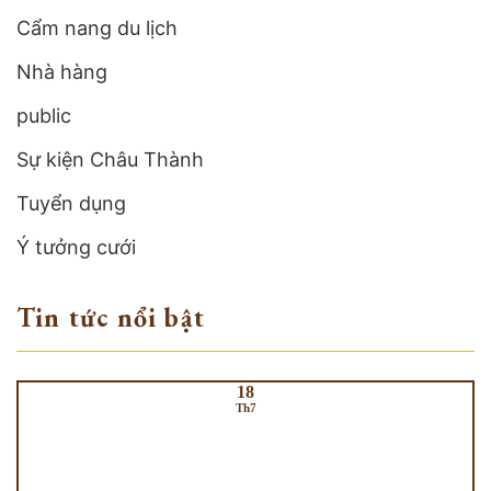
Cẩm nang du lịch
Nhà hàng
public
Sự kiện Châu Thành
Tuyển dụng
Ý tưởng cưới
Tin tức nổi bật
18
Th7