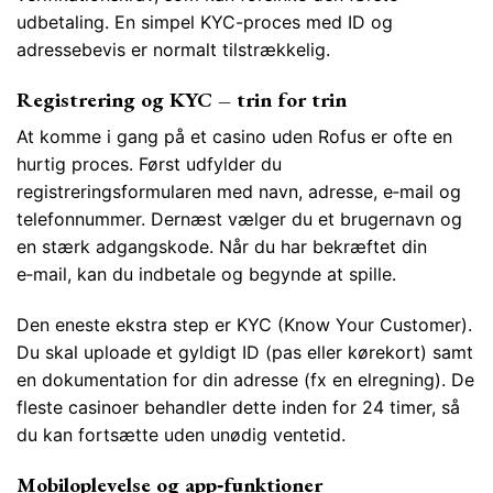
udbetaling. En simpel KYC-proces med ID og
adressebevis er normalt tilstrækkelig.
Registrering og KYC – trin for trin
At komme i gang på et casino uden Rofus er ofte en
hurtig proces. Først udfylder du
registreringsformularen med navn, adresse, e‑mail og
telefonnummer. Dernæst vælger du et brugernavn og
en stærk adgangskode. Når du har bekræftet din
e‑mail, kan du indbetale og begynde at spille.
Den eneste ekstra step er KYC (Know Your Customer).
Du skal uploade et gyldigt ID (pas eller kørekort) samt
en dokumentation for din adresse (fx en elregning). De
fleste casinoer behandler dette inden for 24 timer, så
du kan fortsætte uden unødig ventetid.
Mobiloplevelse og app‑funktioner