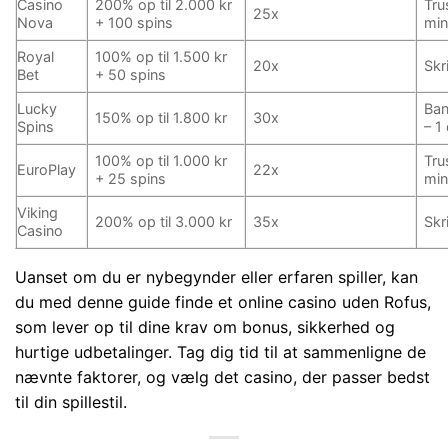
Casino
200% op til 2.000 kr
Tru
25x
Nova
+ 100 spins
mi
Royal
100% op til 1.500 kr
20x
Skr
Bet
+ 50 spins
Lucky
Ban
150% op til 1.800 kr
30x
Spins
– 1
100% op til 1.000 kr
Tru
EuroPlay
22x
+ 25 spins
mi
Viking
200% op til 3.000 kr
35x
Skr
Casino
Uanset om du er nybegynder eller erfaren spiller, kan
du med denne guide finde et
online casino uden Rofus
,
som lever op til dine krav om bonus, sikkerhed og
hurtige udbetalinger. Tag dig tid til at sammenligne de
nævnte faktorer, og vælg det casino, der passer bedst
til din spillestil.