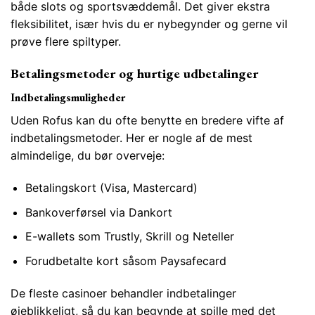
både slots og sportsvæddemål. Det giver ekstra
fleksibilitet, især hvis du er nybegynder og gerne vil
prøve flere spiltyper.
Betalingsmetoder og hurtige udbetalinger
Indbetalingsmuligheder
Uden Rofus kan du ofte benytte en bredere vifte af
indbetalingsmetoder. Her er nogle af de mest
almindelige, du bør overveje:
Betalingskort (Visa, Mastercard)
Bankoverførsel via Dankort
E-wallets som Trustly, Skrill og Neteller
Forudbetalte kort såsom Paysafecard
De fleste casinoer behandler indbetalinger
øjeblikkeligt, så du kan begynde at spille med det