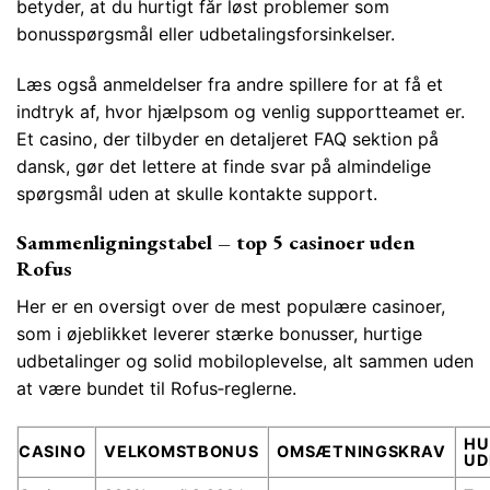
betyder, at du hurtigt får løst problemer som
bonusspørgsmål eller udbetalingsforsinkelser.
Læs også anmeldelser fra andre spillere for at få et
indtryk af, hvor hjælpsom og venlig supportteamet er.
Et casino, der tilbyder en detaljeret FAQ sektion på
dansk, gør det lettere at finde svar på almindelige
spørgsmål uden at skulle kontakte support.
Sammenligningstabel – top 5 casinoer uden
Rofus
Her er en oversigt over de mest populære casinoer,
som i øjeblikket leverer stærke bonusser, hurtige
udbetalinger og solid mobiloplevelse, alt sammen uden
at være bundet til Rofus‑reglerne.
HU
CASINO
VELKOMSTBONUS
OMSÆTNINGSKRAV
UD