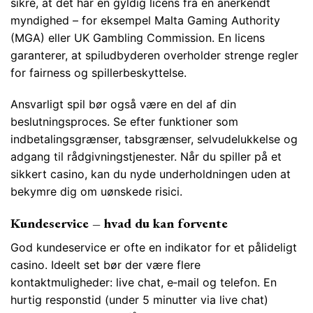
sikre, at det har en gyldig licens fra en anerkendt
myndighed – for eksempel Malta Gaming Authority
(MGA) eller UK Gambling Commission. En licens
garanterer, at spiludbyderen overholder strenge regler
for fairness og spillerbeskyttelse.
Ansvarligt spil bør også være en del af din
beslutningsproces. Se efter funktioner som
indbetalingsgrænser, tabsgrænser, selvudelukkelse og
adgang til rådgivningstjenester. Når du spiller på et
sikkert casino, kan du nyde underholdningen uden at
bekymre dig om uønskede risici.
Kundeservice – hvad du kan forvente
God kundeservice er ofte en indikator for et pålideligt
casino. Ideelt set bør der være flere
kontaktmuligheder: live chat, e‑mail og telefon. En
hurtig responstid (under 5 minutter via live chat)