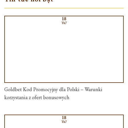
18
Th7
Goldbet Kod Promocyjny dla Polski – Warunki
korzystania z ofert bonusowych
18
Th7