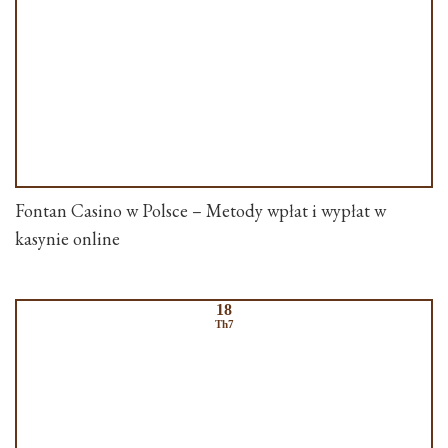
Fontan Casino w Polsce – Metody wpłat i wypłat w
kasynie online
18
Th7