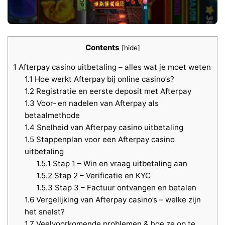
Contents
[
hide
]
1
Afterpay casino uitbetaling – alles wat je moet weten
1.1
Hoe werkt Afterpay bij online casino’s?
1.2
Registratie en eerste deposit met Afterpay
1.3
Voor‑ en nadelen van Afterpay als
betaalmethode
1.4
Snelheid van Afterpay casino uitbetaling
1.5
Stappenplan voor een Afterpay casino
uitbetaling
1.5.1
Stap 1 – Win en vraag uitbetaling aan
1.5.2
Stap 2 – Verificatie en KYC
1.5.3
Stap 3 – Factuur ontvangen en betalen
1.6
Vergelijking van Afterpay casino’s – welke zijn
het snelst?
1.7
Veelvoorkomende problemen & hoe ze op te