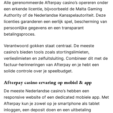
Alle gerenommeerde Afterpay casino’s opereren onder
een erkende licentie, bijvoorbeeld de Malta Gaming
Authority of de Nederlandse Kansspelautoriteit. Deze
licenties garanderen een eerlijk spel, bescherming van
persoonlijke gegevens en een transparant
betalingsproces.
Verantwoord gokken staat centraal. De meeste
casino’s bieden tools zoals stortingslimieten,
verlieslimieten en zelfuitsluiting. Combineer dit met de
factuur‑herinneringen van Afterpay en je hebt een
solide controle over je speelbudget.
Afterpay casino ervaring op mobiel & app
De meeste Nederlandse casino’s hebben een
responsive website of een dedicated mobiele app. Met
Afterpay kun je zowel op je smartphone als tablet
inloggen, een deposit doen en een uitbetaling