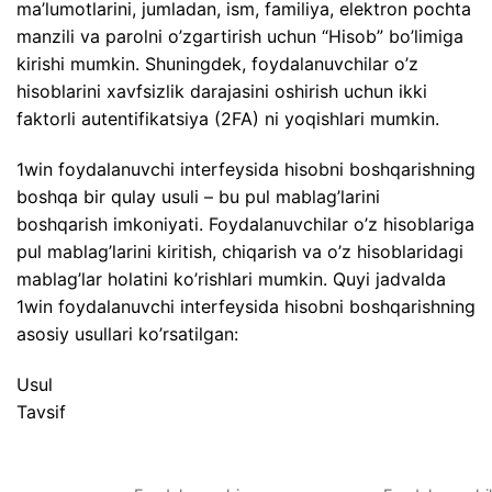
ma’lumotlarini, jumladan, ism, familiya, elektron pochta
manzili va parolni o’zgartirish uchun “Hisob” bo’limiga
kirishi mumkin. Shuningdek, foydalanuvchilar o’z
hisoblarini xavfsizlik darajasini oshirish uchun ikki
faktorli autentifikatsiya (2FA) ni yoqishlari mumkin.
1win foydalanuvchi interfeysida hisobni boshqarishning
boshqa bir qulay usuli – bu pul mablag’larini
boshqarish imkoniyati. Foydalanuvchilar o’z hisoblariga
pul mablag’larini kiritish, chiqarish va o’z hisoblaridagi
mablag’lar holatini ko’rishlari mumkin. Quyi jadvalda
1win foydalanuvchi interfeysida hisobni boshqarishning
asosiy usullari ko’rsatilgan:
Usul
Tavsif