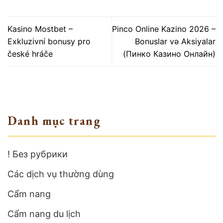
Kasino Mostbet –
Pinco Online Kazino 2026 –
Exkluzivní bonusy pro
Bonuslar və Aksiyalar
české hráče
(Пинко Казино Онлайн)
Danh mục trang
! Без рубрики
Các dịch vụ thường dùng
Cẩm nang
Cẩm nang du lịch