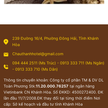
239 Đường 16/4, Phường Đông Hải, Tỉnh Khánh
Hòa
Chauthanhhotel@gmail.com
094 444 2511 (Ms Trúc) - 0913 333 711 (Ms Ngân)
- 0913 333 710 (Ms Dân)
Thông tin chuyển khoản: Công ty cổ phần TM & DV DL
Toàn Phương Stk:
11.20.000.76257
tại ngân hàng
Vietinbank CN Khánh Hòa. Số ĐKKD: 4500272400. ĐK
lần đầu 11/7/2008.ĐK thay đổi tại từng thời điểm Nơi
cấp: Sở kế hoạch và đầu tư tỉnh Khánh Hòa