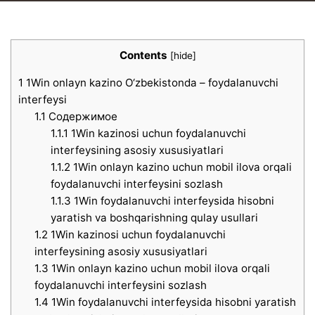
Contents
[
hide
]
1
1Win onlayn kazino O‘zbekistonda – foydalanuvchi
interfeysi
1.1
Содержимое
1.1.1
1Win kazinosi uchun foydalanuvchi
interfeysining asosiy xususiyatlari
1.1.2
1Win onlayn kazino uchun mobil ilova orqali
foydalanuvchi interfeysini sozlash
1.1.3
1Win foydalanuvchi interfeysida hisobni
yaratish va boshqarishning qulay usullari
1.2
1Win kazinosi uchun foydalanuvchi
interfeysining asosiy xususiyatlari
1.3
1Win onlayn kazino uchun mobil ilova orqali
foydalanuvchi interfeysini sozlash
1.4
1Win foydalanuvchi interfeysida hisobni yaratish