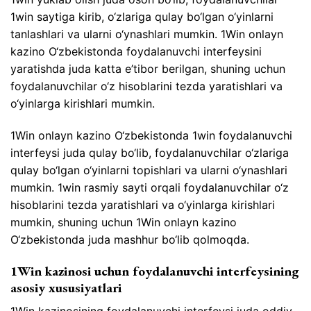
1win saytiga kirib, o‘zlariga qulay bo‘lgan o‘yinlarni
tanlashlari va ularni o‘ynashlari mumkin. 1Win onlayn
kazino O‘zbekistonda foydalanuvchi interfeysini
yaratishda juda katta e’tibor berilgan, shuning uchun
foydalanuvchilar o‘z hisoblarini tezda yaratishlari va
o‘yinlarga kirishlari mumkin.
1Win onlayn kazino O‘zbekistonda 1win foydalanuvchi
interfeysi juda qulay bo‘lib, foydalanuvchilar o‘zlariga
qulay bo‘lgan o‘yinlarni topishlari va ularni o‘ynashlari
mumkin. 1win rasmiy sayti orqali foydalanuvchilar o‘z
hisoblarini tezda yaratishlari va o‘yinlarga kirishlari
mumkin, shuning uchun 1Win onlayn kazino
O‘zbekistonda juda mashhur bo‘lib qolmoqda.
1Win kazinosi uchun foydalanuvchi interfeysining
asosiy xususiyatlari