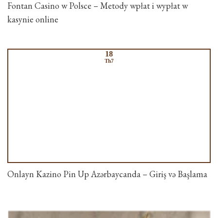
Fontan Casino w Polsce – Metody wpłat i wypłat w
kasynie online
18
Th7
Onlayn Kazino Pin Up Azərbaycanda – Giriş və Başlama