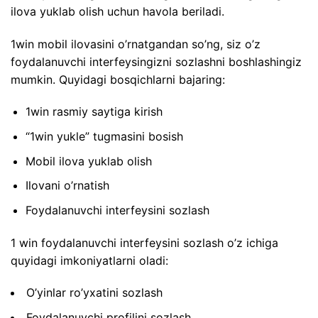
ilova yuklab olish uchun havola beriladi.
1win mobil ilovasini o’rnatgandan so’ng, siz o’z
foydalanuvchi interfeysingizni sozlashni boshlashingiz
mumkin. Quyidagi bosqichlarni bajaring:
1win rasmiy saytiga kirish
“1win yukle” tugmasini bosish
Mobil ilova yuklab olish
Ilovani o’rnatish
Foydalanuvchi interfeysini sozlash
1 win foydalanuvchi interfeysini sozlash o’z ichiga
quyidagi imkoniyatlarni oladi:
O’yinlar ro’yxatini sozlash
Foydalanuvchi profilini sozlash