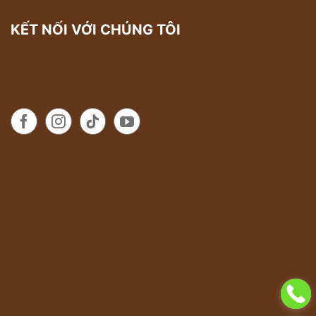
KẾT NỐI VỚI CHÚNG TÔI