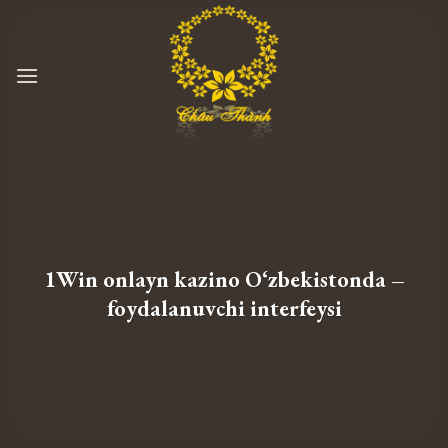
Skip
to
content
1Win onlayn kazino O‘zbekistonda –
foydalanuvchi interfeysi