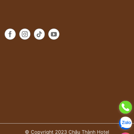
© Copyright 2023 Châu Thành Hotel