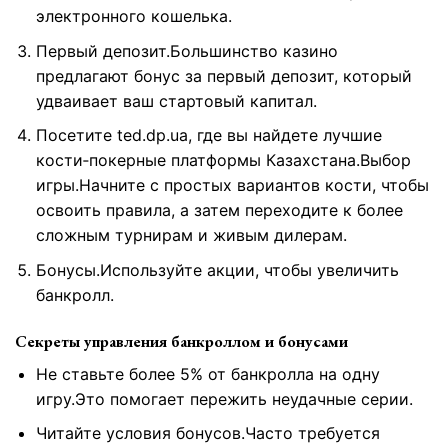
электронного кошелька.
Первый депозит.Большинство казино
предлагают бонус за первый депозит, который
удваивает ваш стартовый капитал.
Посетите
ted.dp.ua
, где вы найдете лучшие
кости‑покерные платформы Казахстана.Выбор
игры.Начните с простых вариантов кости, чтобы
освоить правила, а затем переходите к более
сложным турнирам и живым дилерам.
Бонусы.Используйте акции, чтобы увеличить
банкролл.
Секреты управления банкроллом и бонусами
Не ставьте более 5% от банкролла на одну
игру.Это помогает пережить неудачные серии.
Читайте условия бонусов.Часто требуется