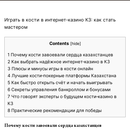
Играть в кости в интернет‑казино КЗ: как стать
мастером
Contents
[
hide
]
1
Почему кости завоевали сердца казахстанцев
2
Как выбрать надёжное интернет‑казино в КЗ
3
Плюсы и минусы игры в кости онлайн
4
Лучшие кости‑покерные платформы Казахстана
5
Как быстро открыть счёт и начать выигрывать
6
Секреты управления банкроллом и бонусами
7
Что говорят эксперты о будущем кости‑казино в
КЗ
8
Практические рекомендации для победы
Почему кости завоевали сердца казахстанцев