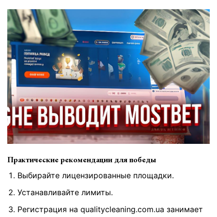
Практические рекомендации для победы
Выбирайте лицензированные площадки.
Устанавливайте лимиты.
Регистрация на
qualitycleaning.com.ua
занимает