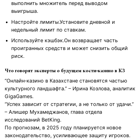
выполнить множитель перед выводом
выигрыша.
Настройте лимиты.Установите дневной и
недельный лимит по ставкам.
Используйте кэшбэк.Он возвращает часть
проигранных средств и может снизить общий
риск.
Что говорят эксперты о будущем кости‑казино в КЗ
“Онлайн‑казино в Казахстане становятся частью
культурного ландшафта.” – Ирина Козлова, аналитик
GigaGames.
“Успех зависит от стратегии, а не только от удачи.”
– Алишер Мухамеджанов, глава отдела
исследований BetKing.
По прогнозам, в 2025 году планируется новое
законодательство, усиливающее защиту игроков.