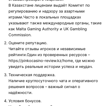
В Казахстане лицензии выдаёт Комитет по
регулированию и надзору за азартными
играми.Часто в локальных площадках
указывают также международные органы, такие
как Malta Gaming Authority и UK Gambling
Commission.
Оцените репутацию.
Читайте отзывы игроков и независимые
рейтинги.Один из проверенных ресурсов –
https://pinkocasino-review.kz/home, где можно
увидеть реальные истории успеха и неудач.
Техническая поддержка.
Наличие круглосуточного чата и оперативного
решения вопросов – важный сигнал о
надёжности.
Условия бонусов.