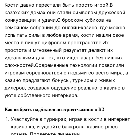
Кости давно перестали быть просто игрой.В
казахских домах они стали символом дружеской
конкуренции и удачи.С броском кубиков на
семейном собрании до онлайн‑казино, где можно
испытать силы в любое время, кости нашли своё
место в
пишут
цифровом пространстве.Их
простота и мгновенный результат делают их
идеальными для тех, кто ищет азарт без лишних
сложностей.Современные технологии позволили
игрокам соревноваться с людьми со всего мира, а
казино предлагают бонусы, турниры и живых
дилеров, создавая ощущение реального казино в
уюте собственного интерьера.
Как выбрать надёжное интернет‑казино в КЗ
Участвуйте в турнирах, играя в кости в интернет
казино кз, и удвойте банкролл:
казино pinco
отзывы
.Проверьте лицензии.