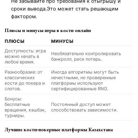
Не забывайте про требования к отыгрышу и
сроки вывода.Это может стать решающим
фактором.
Плюсы и минусы игры в кости онлайн
ПЛЮСЫ
МИНУСЫ
Доступность: игра
Необязательно контролировать
можно начать в
банкролл, риск потерь.
любое время.
Разнообразие: от
Иногда алгоритмы могут быть
классических
нечестными, но проверенные
кости до покера и
платформы используют
слотов.
сертифицированные RNG.
Бонусы:
бесплатные
Постоянный доступ может
вращения, кэшбэк,
способствовать зависимости.
турниры.
Лучшие кости‑покерные платформы Казахстана