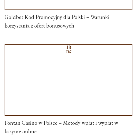
Goldbet Kod Promocyjny dla Polski – Warunki
korzystania z ofert bonusowych
18
Th7
Fontan Casino w Polsce – Metody wpłat i wypłat w
kasynie online