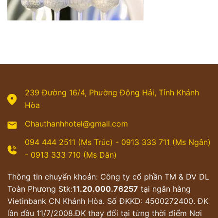
239 Đường 16/4, Phường Đông Hải, Tỉnh Khánh
Hòa
Chauthanhhotel@gmail.com
094 444 2511 (Ms Trúc) - 0913 333 711 (Ms Ngân)
- 0913 333 710 (Ms Dân)
Thông tin chuyển khoản: Công ty cổ phần TM & DV DL
Toàn Phương Stk:
11.20.000.76257
tại ngân hàng
Vietinbank CN Khánh Hòa. Số ĐKKD: 4500272400. ĐK
lần đầu 11/7/2008.ĐK thay đổi tại từng thời điểm Nơi